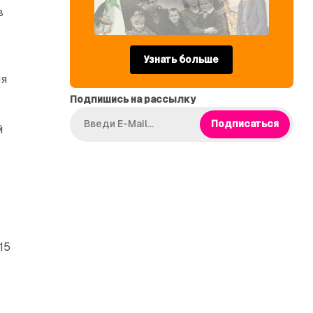
в
Узнать больше
ия
Подпишись на рассылку
Подписаться
й
15