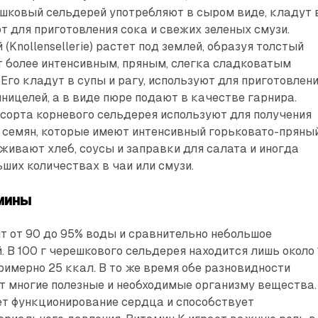
ешковый сельдерей употребляют в сыром виде, кладут 
т для приготовления сока и свежих зеленых смузи.
(Knollensellerie) растет под землей, образуя толстый
т более интенсивным, пряным, слегка сладковатым
Его кладут в супы и рагу, используют для приготовлен
ницелей, а в виде пюре подают в качестве гарнира.
 сорта корневого сельдерея используют для получения
 семян, которые имеют интенсивный горьковато-пряны
живают хлеб, соусы и заправки для салата и иногда
ших количествах в чаи или смузи.
мины
т от 90 до 95% воды и сравнительно небольшое
. В 100 г черешкового сельдерея находится лишь около 
примерно 25 ккал. В то же время обе разновидности
т многие полезные и необходимые организму вещества.
т функционирование сердца и способствует