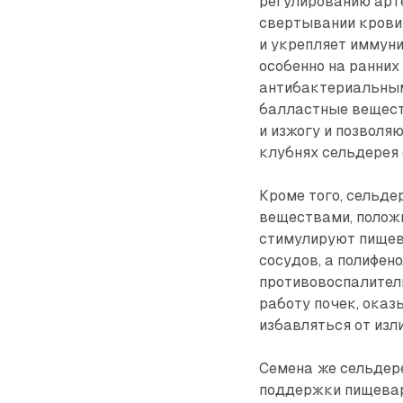
регулированию арт
свертывании крови 
и укрепляет иммуни
особенно на ранни
антибактериальным
балластные вещест
и изжогу и позволя
клубнях сельдерея 
Кроме того, сельд
веществами, полож
стимулируют пищев
сосудов, а полифе
противовоспалител
работу почек, оказ
избавляться от изл
Семена же сельдер
поддержки пищевар