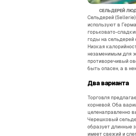
СЕЛЬДЕРЕЙ ЛЮД
Сельдерей (Selleri
используют в Герма
горьковато-сладкий
годы на сельдерей 
Низкая калорийнос
незаменимым для ж
противоречивый ово
быть опасен, а в н
Два варианта
Торговля предлагае
корневой. Оба вариа
целенаправленно в
Черешковый сельдерей
образует длинные 
имеет свежий и слег