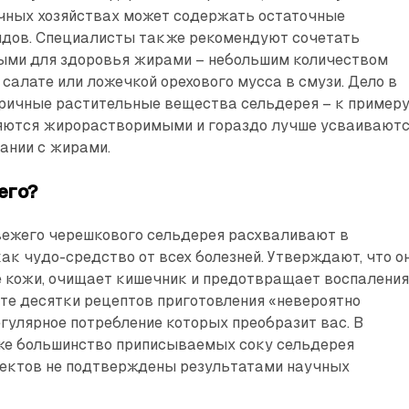
ных хозяйствах может содержать остаточные
идов. Специалисты также рекомендуют сочетать
ными для здоровья жирами – небольшим количеством
 салате или ложечкой орехового мусса в смузи. Дело в
оричные растительные вещества сельдерея – к примеру
яются жирорастворимыми и гораздо лучше усваивают
ании с жирами.
его?
свежего черешкового сельдерея расхваливают в
ак чудо-средство от всех болезней. Утверждают, что о
 кожи, очищает кишечник и предотвращает воспаления
те десятки рецептов приготовления «невероятно
егулярное потребление которых преобразит вас. В
же большинство приписываемых соку сельдерея
ектов не подтверждены результатами научных