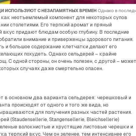
И ИСПОЛЬЗУЮТ С НЕЗАПАМЯТНЫХ ВРЕМЕН
 Однако в послед
e) как неотъемлемый компонент для некоторых супов
нии столетиями. Его терпкий аромат и пряный
 вкус придают блюдам особую глубину. В последние
обратили внимание и приверженцы здорового питания.
ть и большое содержание клетчатки делают его
елающих похудеть. Однако сельдерей – крайне
щ. С одной стороны, он очень полезен, с другой – може
екоторых случаях даже смертельно опасен.
т в основном два варианта сельдерея: черешковый и
нта происходят от одного и того же вида, но
ыращиваются для получения разных частей растения.
 (Staudensellerie, Stangensellerie, Bleichsellerie)
зеленые волокнистые и хрустящие листовые черешки и
ка терпкий вкус. Чем он зеленее, тем интенсивнее его