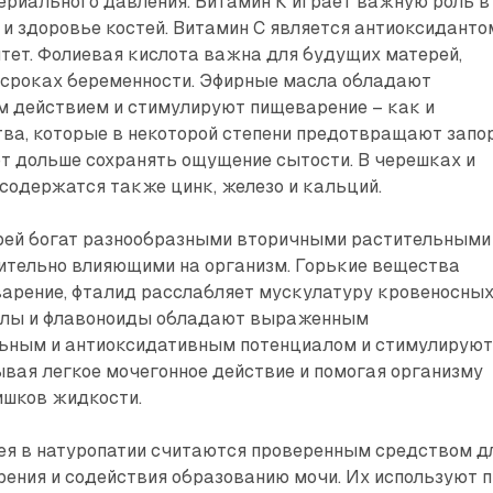
ериального давления. Витамин К играет важную роль в
и здоровье костей. Витамин С является антиоксиданто
тет. Фолиевая кислота важна для будущих матерей,
х сроках беременности. Эфирные масла обладают
 действием и стимулируют пищеварение – как и
ва, которые в некоторой степени предотвращают запо
ют дольше сохранять ощущение сытости. В черешках и
содержатся также цинк, железо и кальций.
ерей богат разнообразными вторичными растительными
ительно влияющими на организм. Горькие вещества
арение, фталид расслабляет мускулатуру кровеносны
нолы и флавоноиды обладают выраженным
ьным и антиоксидативным потенциалом и стимулирую
ывая легкое мочегонное действие и помогая организму
ишков жидкости.
ея в натуропатии считаются проверенным средством д
ения и содействия образованию мочи. Их используют 