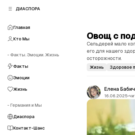
к
к
ДИАСПОРА
к
о
о
в
н
о
Главная
т
й
Овощ с по
е
п
Кто Мы
н
Сельдерей мало ког
а
т
н
его для нашего здо
у
- Факты. Эмоции. Жизнь
е
осторожности.
л
Факты
Жизнь
Здоровое 
и
Эмоции
Елена Баби
Жизнь
16.06.2025
•
чи
- Германия и Мы
Диаспора
Контакт-Шанс