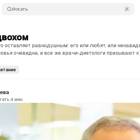
Искать
двохом
о оставляет равнодушным: его или любят, или ненавидя
ровья очевидна, и все же врачи-диетологи призывают к
питание
чева
тать 4 мин.