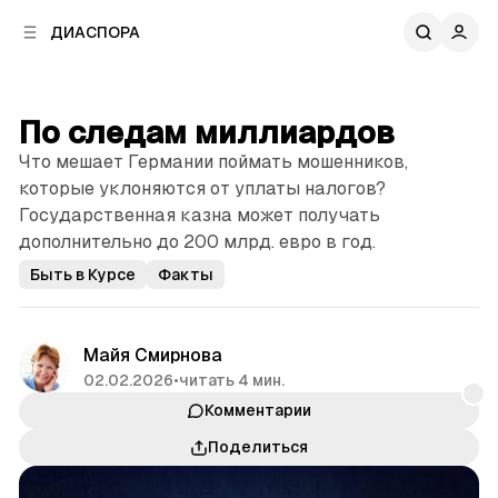
к
к
ДИАСПОРА
к
о
о
в
н
о
т
й
По следам миллиардов
е
п
н
Что мешает Германии поймать мошенников,
а
т
н
которые уклоняются от уплаты налогов?
у
е
Государственная казна может получать
л
дополнительно до 200 млрд. евро в год.
и
Быть в Курсе
Факты
Майя Смирнова
02.02.2026
•
читать 4 мин.
Комментарии
Поделиться