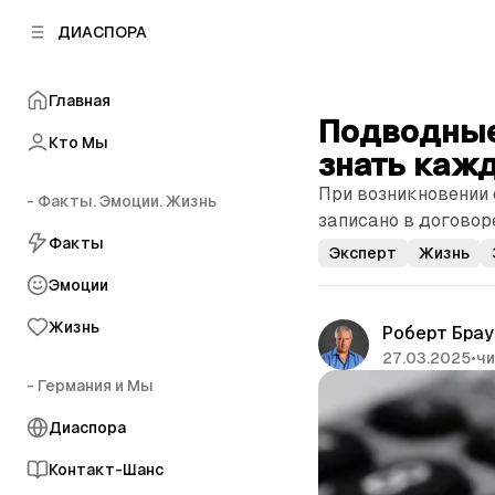
к
к
ДИАСПОРА
к
о
о
в
н
о
Главная
т
й
Подводные 
е
п
Кто Мы
н
знать каж
а
т
н
При возникновении
у
- Факты. Эмоции. Жизнь
е
записано в договор
л
Факты
и
Эксперт
Жизнь
Эмоции
Жизнь
Роберт Брау
27.03.2025
•
чи
- Германия и Мы
Диаспора
Контакт-Шанс