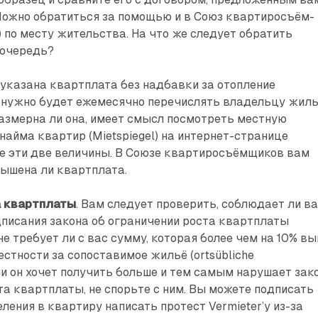
ожно обратиться за помощью и в Союз квартиросъём­
) по месту жительства. На что же следует обратить
 очередь?
указана квартплата без надбавки за отопление
ую нужно будет ежемесячно перечислять владельцу жиль
азмерна ли она, имеет смысл посмотреть местную
найма квартир (Mietspiegel) на интернет-странице
е эти две величины. В Сою­зе квартиросъёмщиков вам
вышена ли квартплата.
а квартплаты
. Вам следует проверить, соблюдает ли в
писания закона об ограничении роста квартплаты
 не требует ли с вас сумму, которая более чем на 10% в
естности за сопоставимое жильё (ortsübliche
сли он хочет получить больше и тем самым нарушает зак
та квартплаты, не спорьте с ним. Вы можете подписать
еления в квартиру написать протест Vermieter’у из-за