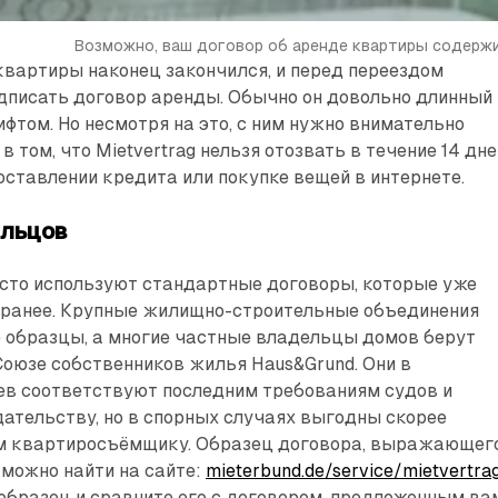
Возможно, ваш договор об аренде квартиры содерж
вартиры наконец закончился, и перед переездом
дписать договор аренды. Обычно он довольно длинный 
фтом. Но несмотря на это, с ним нужно внимательно
в том, что Mietvertrag нельзя отозвать в течение 14 дне
оставлении кредита или покупке вещей в интернете.
ильцов
то используют стандартные договоры, которые уже
ранее. Крупные жилищно-строительные объединения
 образцы, а многие частные владельцы домов берут
Союзе собственников жилья Haus&Grund. Они в
ев соответствуют последним требованиям судов и
ательству, но в спорных случаях выгодны скорее
м квартиросъёмщику. Образец договора, выражающег
­можно найти на сайте:
mieterbund.de/service/mietvertra
образец и сравните его с договором, предложенным ва