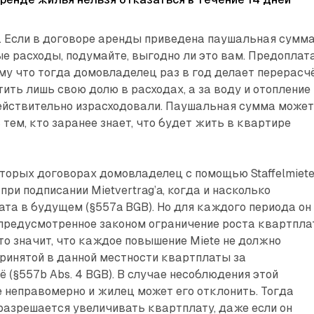
. Если в договоре аренды приведена паушальная сумм
е расходы, подумайте, выгодно ли это вам. Предоплат
му что тогда домовладелец раз в год делает перерасч
тить лишь свою долю в расходах, а за воду и отопление
действительно израсходовали. Паушальная сумма може
тем, кто заранее знает, что будет жить в квартире
которых договорах домовладелец с помощью Staffelmiet
ри подписании Mietvertrag’a, когда и насколько
та в будущем (§557a BGB). Но для каждого периода он
предусмотренное законом ограничение роста квартпл
Это значит, что каждое повышение Miete не должно
ринятой в данной местности квартплаты за
 (§557b Abs. 4 BGB). В случае несоблюдения этой
 неправомерно и жилец может его отклонить. Тогда
азрешается увеличивать квартплату, даже если он