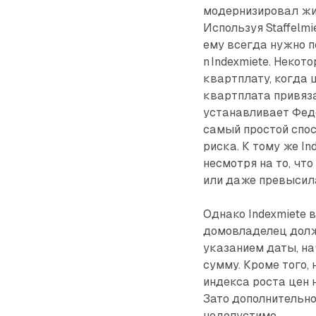
модернизировал жи
Используя Staffelmi
ему всегда нужно п
n Indexmiete. Неко
квартплату, когда 
квартплата привяза
устанавливает Феде
самый прос­той спо
риска. К тому же I
несмотря на то, чт
или даже превысила
Однако Indexmiete в
домовладелец долж
указанием даты, на
сумму. Кроме того,
индекса роста цен н
Зато дополнительн
недопустимо.