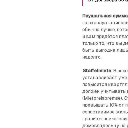
Паушальная сумма
за эксплуатационны
обычно лучше, пото
и вам придётся пла
только то, что вы 
быть выгодна лишь 
недолго.
Staffelmiete
. В не
устанавливает уже п
повысится квартпла
должен учитывать 
(Mietpreisbremse). 
превышать 10% от п
сопоставимое жильё
границы повышение
домовладельцу не р