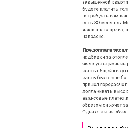
завышенной квартпл
будете платить тол
потребуете компенс
есть 30 месяцев. ­
жилищного права, по
напрасно.
Предоплата экспл
надбавки за отопле
эксплуатационные р
часть общей квартп
часть была ещё бол
пришёл перерасчёт 
доплачивать высок
авансовые платежи 
образом он хочет з
Однако вы не обяза
От договора об а