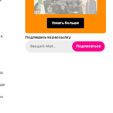
Узнать больше
я.
Подпишись на рассылку
Подписаться
аш
ыше
он