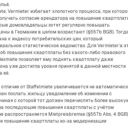
льё.
ete, Vermieter избегает хлопотного процесса, при котор
олучать согласие арендатора на повышение квартплат
торые домовла­дельцы хотят регулярно повышать
цены в Германии в целом возрастают (§557b BGB). Тогд
на к индексу потребительских цен, который
ральное статистическое ведомство. Для Vermieter’а э
соб повышения квартплаты без какого-либо правового
ndexmiete позволяет ему поднять квартплату даже
о она уже достигла уровня принятой в данной местности
 её.
 отличие от Staffelmiete увеличивается не автоматическ
ен послать жильцу уведомление об изменении с
чиная с которой тот должен перечислять более высоку
 на последующие по­вышения квартплаты с учётом
е распространяется Mietpreisbremse (§557b Abs. 4 BGB)
ое повышение квартплаты из-за модернизации