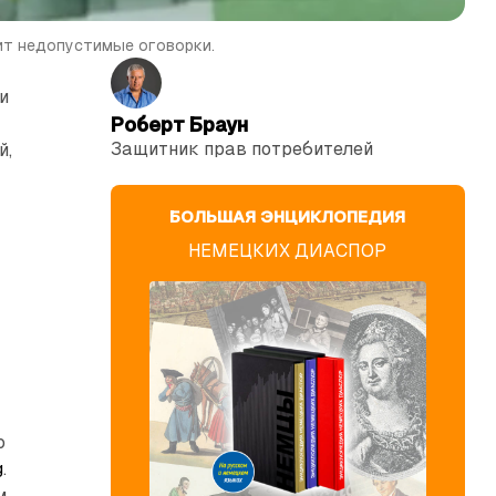
ит недопустимые оговорки.
и
Роберт Браун
Защитник прав потре­бителей
й,
БОЛЬШАЯ ЭНЦИКЛОПЕДИЯ
НЕМЕЦКИХ ДИАСПОР
о
g
.
м