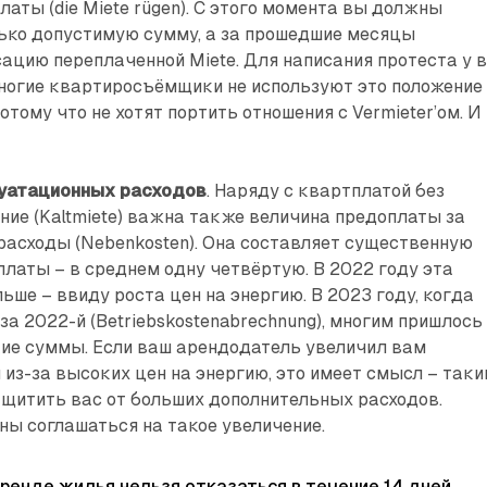
аты (die Miete rügen). С этого момента вы должны
ько допустимую сумму, а за про­шедшие месяцы
ацию переплаченной Miete. Для написания протеста у 
Многие квартиросъёмщики не используют это положение
тому что не хотят портить отно­шения с Vermieter’ом. И
уатационных расходов
. Наряду с квартплатой без
ние (Kaltmiete) важна также величина предоплаты за
асходы (Nebenkosten). Она составляет существенную
латы – в среднем одну четвёртую. В 2022 году эта
ьше – ввиду роста цен на энергию. В 2023 году, когда
за 2022-й (Betriebskostenabrechnung), многим пришлось
ие суммы. Если ваш арендодатель увеличил вам
из-за высоких цен на энергию, это имеет смысл – так
ащитить вас от больших дополнительных расходов.
ны соглашаться на такое увеличение.
ренде жилья нельзя отказаться в течение 14 дней