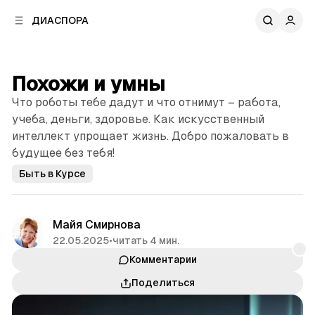
к
к
ДИАСПОРА
к
о
о
в
н
о
т
й
Похожи и умны
е
п
н
Что роботы тебе дадут и что отнимут – работа,
а
т
н
учеба, деньги, здоровье. Как искусственный
у
е
интеллект упрощает жизнь. Добро пожаловать в
л
будущее без тебя!
и
Быть в Курсе
Майя Смирнова
22.05.2025
•
читать 4 мин.
Комментарии
Поделиться