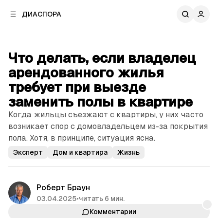
к
к
ДИАСПОРА
к
о
о
в
н
о
т
й
Что делать, если владелец
е
п
н
арендованного жилья
а
т
н
требует при выезде
у
е
заменить полы в квартире
л
и
Когда жильцы съезжают с квартиры, у них часто
возникает спор с домовладельцем из-за покрытия
пола. Хотя, в принципе, ситуация ясна.
Эксперт
Дом и квартира
Жизнь
Роберт Браун
03.04.2025
•
читать 6 мин.
Комментарии