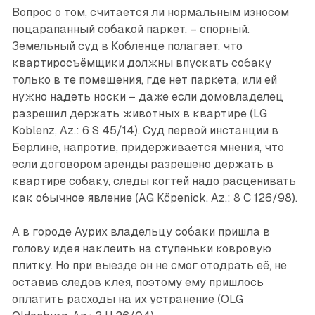
Вопрос о том, считается ли нормальным износом
поцарапанный собакой паркет, – спорный.
Земельный суд в Кобленце полагает, что
квартиро­съёмщики должны впускать собаку
только в те помещения, где нет паркета, или ей
нужно надеть носки – даже если домовладелец
разрешил держать животных в квартире (LG
Koblenz, Az.: 6 S 45/14). Суд первой инстанции в
Бер­лине, напротив, придерживается мнения, что
если договором аренды разрешено держать в
квартире собаку, следы когтей надо расценивать
как обычное явление (AG Köpenick, Az.: 8 C 126/98).
А в городе Аурих владельцу собаки пришла в
голову идея наклеить на ступеньки ковровую
плитку. Но при выезде он не смог отодрать её, не
оставив следов клея, поэтому ему пришлось
оплатить расходы на их устранение (OLG