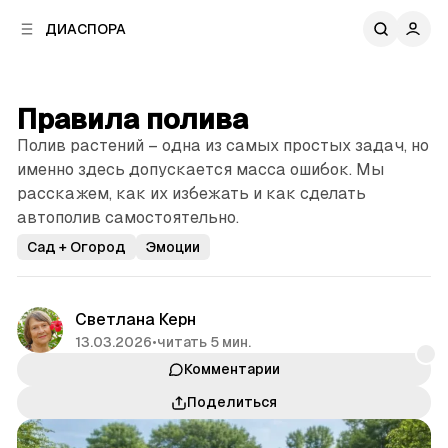
к
к
ДИАСПОРА
к
о
о
в
н
о
т
й
Правила полива
е
п
н
Полив растений – одна из самых простых задач, но
а
т
н
именно здесь допускается масса ошибок. Мы
у
е
расскажем, как их избежать и как сделать
л
автополив самостоятельно.
и
Сад + Огород
Эмоции
Светлана Керн
13.03.2026
•
читать 5 мин.
Комментарии
Поделиться