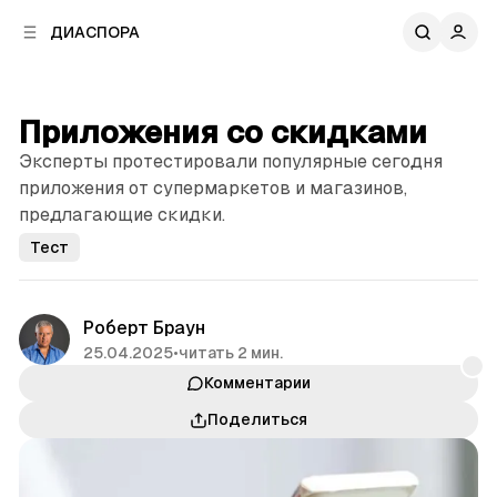
к
к
ДИАСПОРА
к
о
о
в
н
о
т
й
Приложения со скидками
е
п
н
Эксперты протестировали популярные сегодня
а
т
н
приложения от супермаркетов и магазинов,
у
е
предлагающие скидки.
л
Тест
и
Роберт Браун
25.04.2025
•
читать 2 мин.
Комментарии
Поделиться