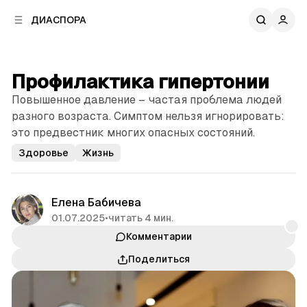
к
к
ДИАСПОРА
к
о
о
в
н
о
т
й
Профилактика гипертонии
е
п
н
Повышенное давление – частая проблема людей
а
т
н
разного возраста. Симптом нельзя игнорировать:
у
е
это предвестник многих опасных состояний.
л
Здоровье
Жизнь
и
Елена Бабичева
01.07.2025
•
читать 4 мин.
Комментарии
Поделиться