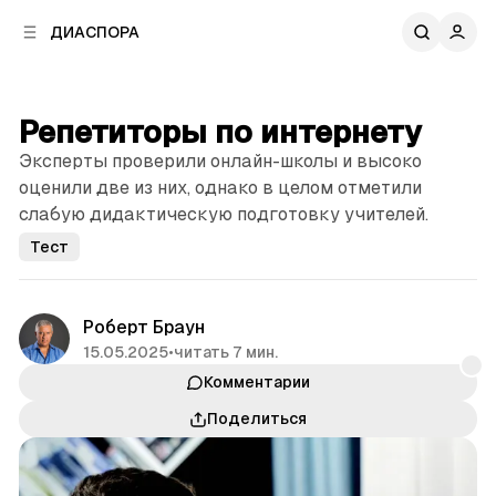
к
к
ДИАСПОРА
к
о
о
в
н
о
т
й
Репетиторы по интернету
е
п
н
Эксперты проверили онлайн-школы и высоко
а
т
н
оценили две из них, однако в целом отметили
у
е
слабую дидактическую подготовку учителей.
л
Тест
и
Роберт Браун
15.05.2025
•
читать 7 мин.
Комментарии
Поделиться