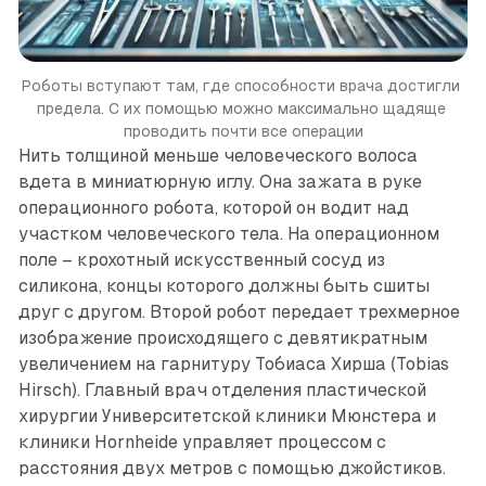
Роботы вступают там, где способности врача достигли 
предела. С их помощью можно максимально щадяще 
проводить почти все операции
Нить толщиной меньше человеческого волоса
вдета в миниа­тюрную иглу. Она зажата в руке
операционного робота, которой он водит над
участком человеческого тела. На операционном
поле – крохотный искусственный сосуд из
силикона, концы которого должны быть сшиты
друг с другом. Второй робот передает трехмерное
изображение происходящего с девятикратным
увеличением на гарнитуру Тобиаса Хирша (Tobias
Hirsch). Главный врач отделения пластической
хирургии Университетской клиники Мюнстера и
клиники Hornheide управляет процессом с
расстояния двух метров с помощью джойстиков.