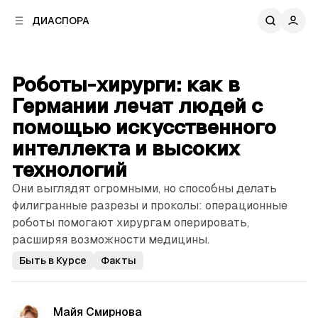
к
к
ДИАСПОРА
к
о
о
в
н
о
т
й
Роботы-хирурги: как в
е
п
н
Германии лечат людей с
а
т
н
помощью искусственного
у
е
интеллекта и высоких
л
и
технологий
Они выглядят огромными, но способны делать
филигранные разрезы и проколы: операционные
роботы помогают хирургам оперировать,
расширяя возможности медицины.
Быть в Курсе
Факты
Майя Смирнова