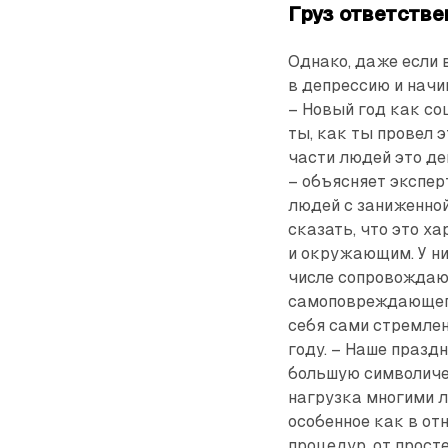
Груз ответстве
Однако, даже если 
в депрессию и начи
– Новый год как со
ты, как ты провел э
части людей это де
– объясняет экспер
людей с заниженной
сказать, что это х
и окружающим. У н
числе сопровождаю
самоповреждающего
себя сами стремлен
году. – Наше празд
большую символичес
нагрузка многими 
особенное как в от
процедур, от прост