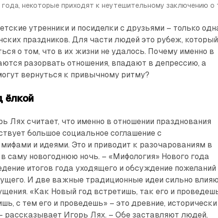
 года, некоторые приходят к неутешительному заключению о 
детские утренники и посиделки с друзьями – только одн
ских праздников. Для части людей это рубеж, которы
ься о том, что в их жизни не удалось. Почему именно в
аются разорвать отношения, впадают в депрессию, а
 могут вернуться к привычному ритму?
д ёлкой
ь Лях считает, что именно в отношении празднования
ствует большое социальное соглашение с
мифами и идеями. Это и приводит к разочарованиям в
 в саму новогоднюю ночь. – «Мифология» Нового года
дение итогов года уходящего и обсуждение пожеланий
дущего. И две важные традиционные идеи сильно влия
ущения. «Как Новый год встретишь, так его и проведеш
ишь, с тем его и проведешь» – это древние, исторически
– рассказывает Игорь Лях. – Обе заставляют людей,