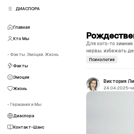
к
к
ДИАСПОРА
к
о
о
в
н
о
Главная
т
й
Рождестве
е
п
Кто Мы
н
Для кого-то зимние
а
т
н
нервы, избежать де
у
- Факты. Эмоции. Жизнь
е
Психология
л
Факты
и
Эмоции
Виктория Л
24.04.2025
•
чи
Жизнь
- Германия и Мы
Диаспора
Контакт-Шанс