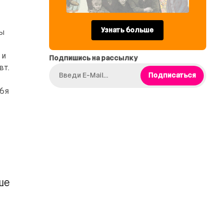
Узнать больше
ды
 и
Подпишись на рассылку
вт.
Подписаться
ебя
ше