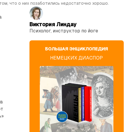
том, что о них позаботились недостаточно хорошо.
а
й
Виктория Линдау
Психолог, инструктор по йоге
БОЛЬШАЯ ЭНЦИКЛОПЕДИЯ
НЕМЕЦКИХ ДИАСПОР
 в
ют
ь»