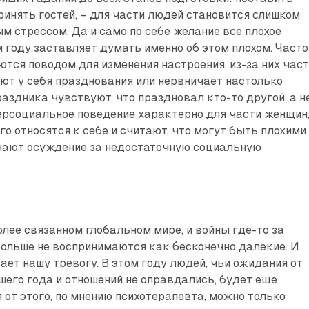
принять гостей, – для части людей становится слишком
м стрессом. Да и само по себе желание все плохое
 году заставляет думать именно об этом плохом. Часто
тся поводом для изменения настроения, из-за них час
ют у себя празднования или нервничает настолько
раздника чувствуют, что праздновал кто-то другой, а н
персоциальное поведение характерно для части женщин
го относятся к себе и считают, что могут быть плохими
учают осуждение за недостаточную социальную
лее связанном глобальном мире, и войны где-то за
ольше не воспринимаются как бесконечно далекие. И
вает нашу тревогу. В этом году людей, чьи ожидания от
шего года и отношений не оправдались, будет еще
 от этого, по мнению психотерапевта, можно только