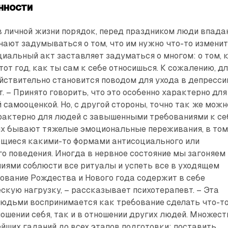
нности
в личной жизни порядок, перед праздником люди впад
нают задумываться о том, что им нужно что-то изменит
циальный акт заставляет задуматься о многом: о том, 
тот год, как ты сам к себе относишься. К сожалению, д
йствительно становится поводом для ухода в депресси
т. – Принято говорить, что это особенно характерно для
 самооценкой. Но, с другой стороны, точно так же можн
арактерно для людей с завышенными требованиями к се
их бывают тяжелые эмоциональные переживания, в то
щиеся какими-то формами антисоциального или
 поведения. Иногда в нервное состояние мы загоняем
иями соблюсти все ритуалы и успеть все в уходящем
нование Рождества и Нового года содержит в себе
кую нагрузку, – рассказывает психотерапевт. – Эта
людьми воспринимается как требование сделать что-т
ношении себя, так и в отношении других людей. Множест
ейших гаданий до всех этапов подготовки: поставить