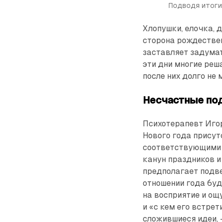
Подводя итоги
Хлопушки, елочка, 
сторона рождествен
заставляет задумат
эти дни многие реш
после них долго не
Несчастные по
Психотерапевт Игор
Нового года присут
соответствующими 
канун праздников и
предполагает подве
отношении года бу
на восприятие и ощ
и «с кем его встрет
сложившиеся идеи, 