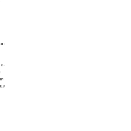
о
но
ак-
м
ши
ода