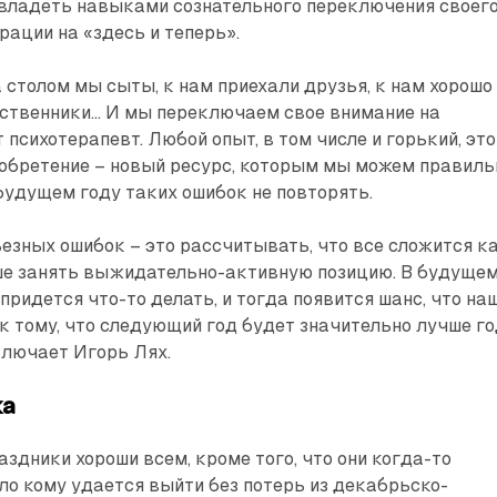
овладеть навыками сознательного переключения своег
рации на «здесь и теперь».
а столом мы сыты, к нам приехали друзья, к нам хорошо
ственники... И мы переключаем свое внимание на
 психотерапевт. Любой опыт, в том числе и горький, это
иобретение – новый ресурс, которым мы можем правиль
будущем году таких ошибок не повторять.
езных ошибок – это рассчитывать, что все сложится к
чше занять выжидательно-активную позицию. В будуще
придется что-то делать, и тогда появится шанс, что на
к тому, что следующий год будет значительно лучше г
ключает Игорь Лях.
ка
здники хороши всем, кроме того, что они когда-то
о кому удается выйти без потерь из декабрьско-