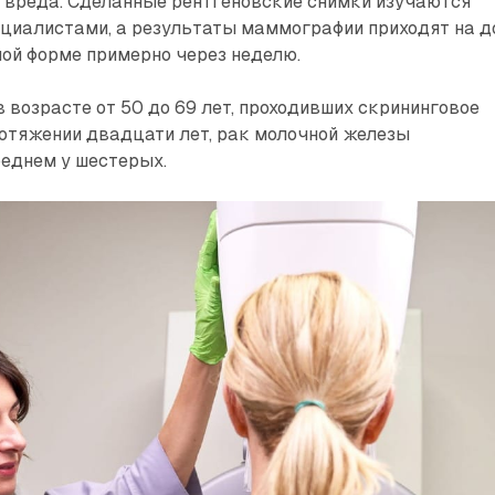
т вреда. Сделанные рентгеновские снимки изу­чаются
циалистами, а результаты маммографии приходят на д
ной форме примерно через неделю.
 возрасте от 50 до 69 лет, проходивших скрининговое
отяжении двадцати лет, рак молочной железы
реднем у шестерых.