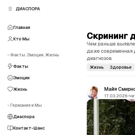
к
к
ДИАСПОРА
к
о
о
в
н
о
Главная
т
й
Скрининг 
е
п
Кто Мы
н
Чем раньше выявлен
а
т
н
даже современная 
у
- Факты. Эмоции. Жизнь
е
диагнозов
л
Факты
Жизнь
Здоровье
и
Эмоции
Майя Смирн
Жизнь
17.03.2026
•
чи
- Германия и Мы
Диаспора
Контакт-Шанс