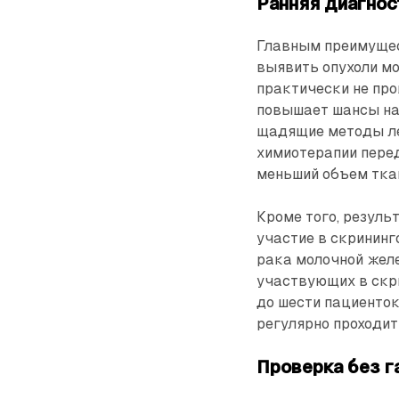
Ранняя диагнос
Главным преимущес
выявить опухоли мо
практически не пр
повышает шансы на
щадящие методы леч
химиотерапии пере
меньший объем тка
Кроме того, резуль
участие в скринин
рака молочной желе
участвующих в скр
до шести пациенток
регулярно проходи
Проверка без г