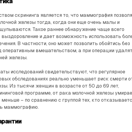
тика
твом скрининга является то, что маммография позвол
лочной железы тогда, когда они еще очень малы и
ощупываются. Такое раннее обнаружение чаще всего
 выздоровление и дает возможность использовать бол
ения. В частности, оно может позволить обойтись без
д оперативным вмешательством, а при операции удаля
ней железы.
таты исследований свидетельствуют, что регулярное
говых обследованиях реально уменьшает риск смерти о
зы. Из тысячи женщин в возрасте от 50 до 69 лет,
ининговой программе, от рака молочной железы умира
 меньше – по сравнению с группой тех, кто отказывает
ть маммографию.
арантии