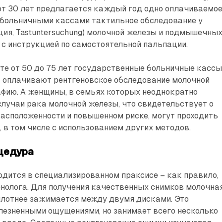
т 30 лет предлагается каждый год одно оплачиваемо
больничными кассами тактильное обследование у
ция, Tastuntersuchung) молочной железы и подмышечны
 с инструкцией по самостоятельной пальпации.
те от 50 до 75 лет государственные больничные касс
а оплачивают рентгеновское обследование молочной
фию. А женщины, в семьях которых неоднократно
лучаи рака молочной железы, что свидетельствует о
асположенности и повышенном риске, могут проходить
 в том числе с использованием других методов.
цедура
ится в специа­лизированном праксисе – как правило,
нолога. Для получения качественных снимков молочна
плотнее зажимается между двумя дисками. Это
лезненными ощущениями, но занимает всего несколько