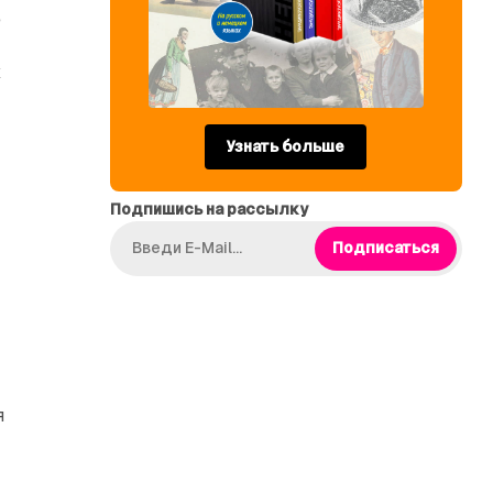
е
х
Узнать больше
ы
Подпишись на рассылку
Подписаться
я