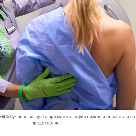
инга
 Лучевая нагруз­ка при маммографии низкая и опасности не 
представляет