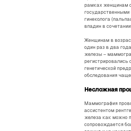
рамках женщинам о
государственными 
гинеколога (пальпа
впадин в сочетании
Женщинам в возрас
один раз в два год
железы – маммогра
регистрировались с
генетической предр
обследования чаще,
Несложная про
Маммография провод
ассистентом рентге
железа как можно 
сопровождается бо