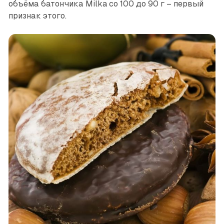
объёма батончика Milka со 100 до 90 г – первый
признак этого.