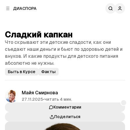
к
к
ДИАСПОРА
к
о
о
в
н
о
т
й
Сладкий капкан
е
п
н
Что скрывают эти детские сладости, как они
а
т
н
съедают наши деньги и бьют по здоровью детей и
у
е
внуков. И какие продукты для детского питания
л
абсолютно не нужны.
и
Быть в Курсе
Факты
Майя Смирнова
27.11.2025
•
читать 4 мин.
Комментарии
Поделиться