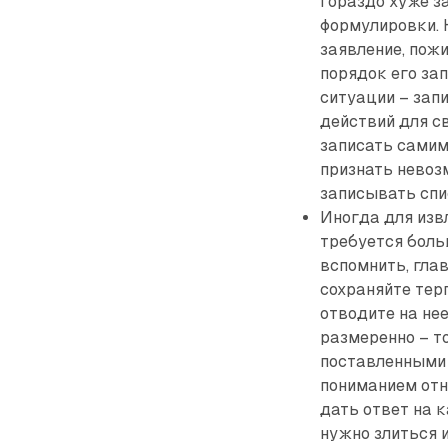
гораздо хуже з
формулировки. 
заявление, пожи
порядок его зап
ситуации – зап
действий для с
записать самим
признать невоз
записывать спи
Иногда для изв
требуется боль
вспомнить, глав
сохраняйте тер
отводите на нее
размеренно – то
поставленными 
пониманием отн
дать ответ на к
нужно злиться 