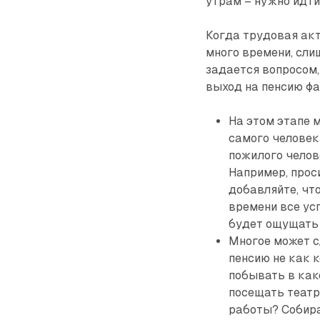
утрам – нужно идти
Когда трудовая акт
много времени, сли
задается вопросом,
выход на пенсию фа
На этом этапе м
самого человек
пожилого челов
Например, прос
добавляйте, что
времени все усп
будет ощущать
Многое может с
пенсию не как к
побывать в как
посещать театры
работы? Собира