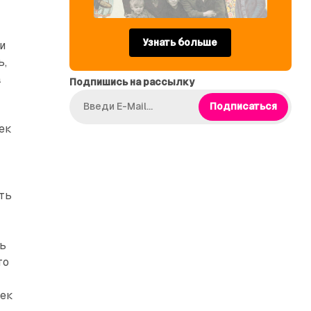
Узнать больше
и
ь,
а
Подпишись на рассылку
Подписаться
ек
ть
нь
то
век