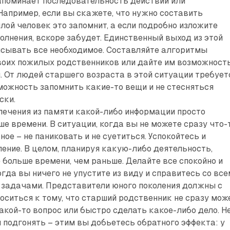
апоминает последовательность действий или
Например, если вы скажете, что нужно составить
лой человек это запомнит, а если подробно изложите
олнения, вскоре забудет. Единственный выход из этой
исывать все необходимое. Составляйте алгоритмы
воих пожилых родственников или дайте им возможност
. От людей старшего возраста в этой ситуации требует
можность запомнить какие-то вещи и не стесняться
ски.
лечения из памяти какой-либо информации просто
ше времени. В ситуации, когда вы не можете сразу что-
ное – не паниковать и не суетиться. Успокойтесь и
пение. В целом, планируя какую-либо деятельность,
 больше времени, чем раньше. Делайте все спокойно и
гда вы ничего не упустите из виду и справитесь со вс
задачами. Представители юного поколения должны с
оситься к тому, что старший родственник не сразу мож
акой-то вопрос или быстро сделать какое-либо дело. Н
и подгонять – этим вы добьетесь обратного эффекта: у