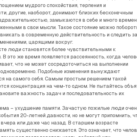
лощением мудрого спокойствия, терпения и
ти, другие, наоборот, донимают близких бесконечным
здражительностью, замыкаются в себе и много времен
женными в свои мысли. Такое состояние можно поборот
 вникать в современную действительность и следить з
менениями, царящими вокруг.
сте люди становятся более чувствительными к
 В это же время появляется рассеянность, когда челов
вает, что не может сосредоточиться на выполнении
л одновременно. Подобные изменения вынуждают
ся на самого себя. Самым простым решением такой
тся концентрация на чем-то одном. Не пытайтесь объя
тановите важность задач и последовательность их
ема – ухудшение памяти. Зачастую пожилые люди оче
события 20-летней давности, но не могут припомнить, ч
 вчера или даже час назад. В старшем возрасте
амять существенно снижается. Это означает, что чело