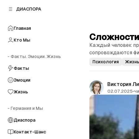
к
к
ДИАСПОРА
к
о
о
в
н
о
Главная
т
й
Сложности
е
п
Кто Мы
н
Каждый человек пр
а
т
н
сопровождаются фи
у
- Факты. Эмоции. Жизнь
е
Психология
Жизн
л
Факты
и
Эмоции
Виктория Л
02.07.2025
•
чи
Жизнь
- Германия и Мы
Диаспора
Контакт-Шанс