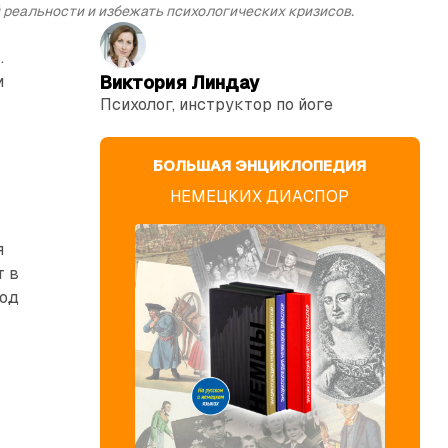
 реальности и избежать психологических кризисов.
.
и
Виктория Линдау
Психолог, инструктор по йоге
БОЛЬШАЯ ЭНЦИКЛОПЕДИЯ
НЕМЕЦКИХ ДИАСПОР
я
т в
иод