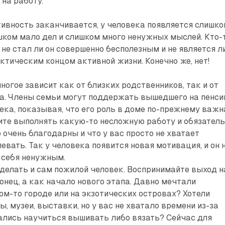
 на работу.
ивность заканчивается, у человека появляется слишк
шком мало дел и слишком много ненужных мыслей. Кто-
 не стал ли он совершенно бесполезным и не является л
ктическим концом активной жизни. Конечно же, нет!
ногое зависит как от близких родственников, так и от
а. Члены семьи могут поддержать вышедшего на пенс
ека, показывая, что его роль в доме по-прежнему важн
ите выполнять какую-то несложную работу и обязател
 очень благодарны и что у вас просто не хватает
евать. Так у человека появится новая мотивация, и он 
 себя ненужным.
делать и сам пожилой человек. Воспринимайте выход н
онец, а как начало нового этапа. Давно мечтали
ом-то городе или на экзотических островах? Хотели
, музеи, выставки, но у вас не хватало времени из-за
лись научиться вышивать либо вязать? Сейчас для