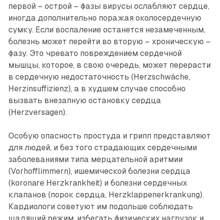
первой – острой – фазы вирусы ослабляют сердце,
иногда дополнительно поражая околосердечную
сумку. Если воспаление останется незамеченным,
болезнь может перейти во вторую – хроническую –
фазу. Это чревато повреждением сердечной
мышцы, которое, в свою очередь, может перерасти
в сердечную недостаточность (Herzschwäche,
Herzinsuffizienz), а в худшем случае способно
вызвать внезапную оста­новку сердца
(Herzversagen).
Особую опасность простуда и грипп представляют
для людей, и без того страдающих сердечными
заболеваниями типа мерцательной аритмии
(Vorhofflimmern), ишемической болезни сердца
(koronare Herzkrankheit) и болезни сердечных
клапанов (порок сердца, Herzklappenerkrankung).
Кардиологи советуют им подольше соблюдать
щадящий режим, избегать физических нагрузок и