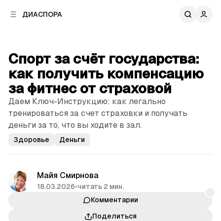
к
к
ДИАСПОРА
к
о
о
в
н
о
т
й
Спорт за счёт государства:
е
п
н
как получить компенсацию
а
т
н
за фитнес от страховой
у
е
Даем Ключ-Инструкцию: как легально
л
тренироваться за счет страховки и получать
и
деньги за то, что вы ходите в зал.
Здоровье
Деньги
Майя Смирнова
18.03.2026
•
читать 2 мин.
Комментарии
Поделиться