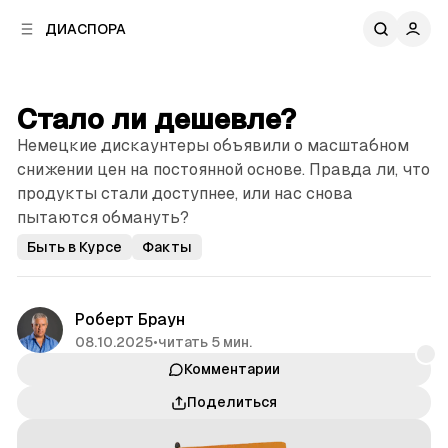
к
к
ДИАСПОРА
к
о
о
в
н
о
т
й
Стало ли дешевле?
е
п
н
Немецкие дискаунтеры объявили о мас­штаб­ном
а
т
н
снижении цен на постоянной основе. Правда ли, что
у
е
продукты стали доступнее, или нас снова
л
пытаются обмануть?
и
Быть в Курсе
Факты
Роберт Браун
08.10.2025
•
читать 5 мин.
Комментарии
Поделиться