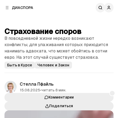
к
к
ДИАСПОРА
к
о
о
в
н
о
т
й
Страхование споров
е
п
н
В повседневной жизни нередко возникают
а
т
н
конфликты, для улаживания которых приходится
у
е
нанимать адвоката, что может обойтись в сотни
л
евро. На этот случай существует страховка.
и
Быть в Курсе
Человек и Закон
Стелла Пфайль
15.08.2025
•
читать 8 мин.
Комментарии
Поделиться