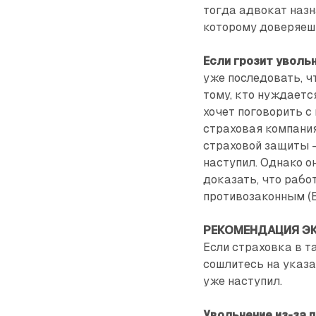
тогда адвокат наз
которому доверяеш
Если грозит увольн
уже последовать, ч
тому, кто нуждаетс
хочет поговорить с
страховая компания
страховой защиты –
наступил. Однако о
доказать, что рабо
противозаконным (BG
РЕКОМЕНДАЦИЯ ЭК
Если страховка в т
сошлитесь на указа
уже наступил.
Увольнение из-за 