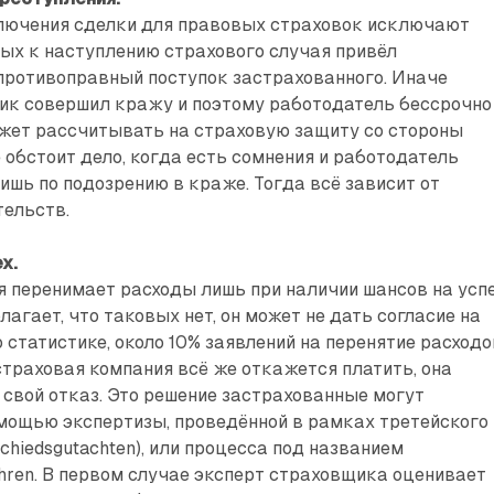
лючения сделки для правовых страховок исключают
рых к наступлению страхового случая привёл
противоправный поступок застрахованного. Иначе
ник совершил кражу и поэтому работодатель бессрочно
может рассчитывать на страховую защиту со стороны
 обстоит дело, когда есть сомнения и работодатель
ишь по подозрению в краже. Тогда всё зависит от
тельств.
х.
 перенимает расходы лишь при наличии шансов на успе
агает, что таковых нет, он может не дать согласие на
о статистике, около 10% заявлений на перенятие расходо
страховая компания всё же откажется платить, она
свой отказ. Это решение застрахованные могут
мощью экспертизы, проведённой в рамках третейского
chiedsgutachten), или процесса под названием
fahren. В первом случае эксперт страховщика оценивает