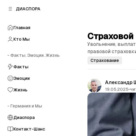
к
к
ДИАСПОРА
к
о
о
в
н
о
Главная
т
й
Страховой 
е
п
Кто Мы
н
Увольнение, выплат
а
т
н
правовой страховки
у
- Факты. Эмоции. Жизнь
е
Страхование
л
Факты
и
Эмоции
Александр 
19.05.2025
•
чи
Жизнь
- Германия и Мы
Диаспора
Контакт-Шанс