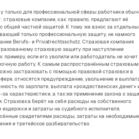
у только для профессиональной сферы работники обыч
: страховые компании, как правило, предлагают её
 с общей частной защитой. К тому же взнос за отдельны
ивающий только профессиональную защиту, не намного
ании Berufs- и Privatrechtsschutz. Страховая компания
трахованному страховую защиту при наступлении
к примеру, если его уволили или работодатель не хочет
рочную работу. К самым распространённым страховым
можно застраховать с помощью правовой страховки в
фере, относятся предупреждение, увольнение и выплат
нность по зарплате, выплата «рождественских денег» 
з-за характеристики, а также применение закона о защ
. Страховка берёт на себя расходы на собственного
 издержки и затраты на судебного исполнителя,
есённые свидетелями расходы, затраты на необходимы
ния и третейское разбирательство.