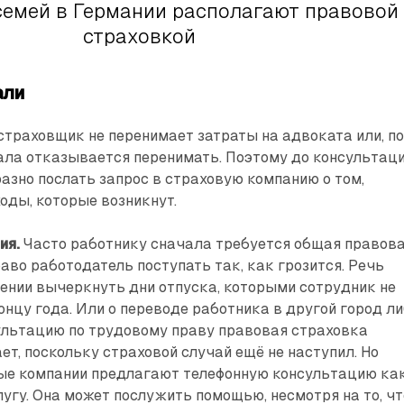
семей в Германии располагают правовой
страховкой
али
 страховщик не перенимает затраты на адвоката или, п
ала отказывается перенимать. Поэтому до консультац
азно послать запрос в страховую компанию о том,
ходы, которые возникнут.
ия.
Часто работнику сначала требуется общая правов
раво работодатель поступать так, как грозится. Речь
ении вычеркнуть дни отпуска, которыми сотрудник не
онцу года. Или о переводе работника в другой город л
ультацию по трудовому праву правовая страховка
ет, поскольку страховой случай ещё не наступил. Но
ые компании предлагают телефонную консультацию ка
угу. Она может послужить помощью, несмотря на то, чт