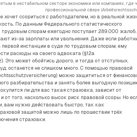
ятым в нестабильном секторе экономики или компаниях, где ч
профессиональной сфере (Arbeitsrechtsschu
не хочет ссориться с работодателем, но в реальной жиз
кость. По данным Федерального статистического
о трудовым спорам ежегодно поступает 289.000 жалоб.
ают из-за зарплаты или увольнения. Даже если работн
 первой инстанции в суде по трудовым спорам, ему
сти расходы на своего адвоката (§12a
tz). Это может обойтись дорого, и тогда от отступных,
уд, останется не слишком много. С помощью правовой
rechtsschutzversicherung) можно защититься от финансо
ного разбирательства и занять более выгодную позици
, окупится ли для вас такая страховка, зависит от
и от того, насколько высок риск правовой ссоры. Но ес
и, вам нужно действовать быстро, так как
раховой защитой можно лишь по прошествии трёх
ючения страховки.