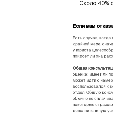
Около 40% 
Если вам отказ
Есть случаи, когда
крайней мере, снач
у юриста целесообр
покроет ли она рас
Общая консультац
оценка: имеет ли п
может идти о намер
воспользовался к к
отдел. Общую конс
обычно не оплачива
некоторые страхов
дополнительную усл