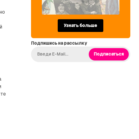
но
Узнать больше
й
Подпишись на рассылку
Подписаться
а
и
ите
е