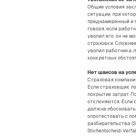
Общие условия зак
ситуации, при кото
преднамеренный и 
говоря, если работ
уволил его, он не 
страховки. Сложнее
уволил работника л
конкретных обстоя
Нет шансов на успе
Страховая компания
Если страховщик пол
покрытие затрат. П
отклоняются. Если 
должна обосновать 
опротестовать с по
разбирательства (S
Stichentscheid-Ver