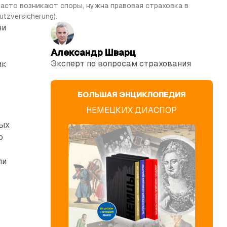
асто возникают споры, нужна правовая страховка в 
tzversicherung).
ни
Александр Шварц
Эксперт по вопросам страхования
ик
БОЛЬШАЯ ЭНЦИКЛОПЕДИЯ
НЕМЕЦКИХ ДИАСПОР
вых
ю
ли