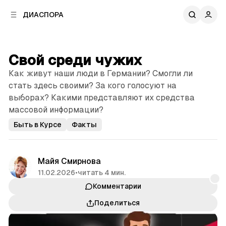
к
к
ДИАСПОРА
к
о
о
в
н
о
т
й
Свой среди чужих
е
п
н
Как живут наши люди в Германии? Смогли ли
а
т
н
стать здесь своими? За кого голосуют на
у
е
выборах? Какими представляют их средства
л
массовой информации?
и
Быть в Курсе
Факты
Майя Смирнова
11.02.2026
•
читать 4 мин.
Комментарии
Поделиться