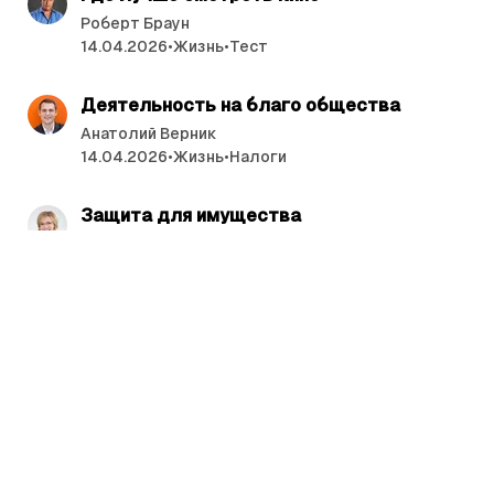
Роберт Браун
14.04.2026
•
Жизнь
•
Тест
читать 4 мин.
Деятельность на благо общества
Анатолий Верник
14.04.2026
•
Жизнь
•
Налоги
читать 4 мин.
Защита для имущества
Стелла Пфайль
10.04.2026
•
Жизнь
•
Страхование
читать 4 мин.
Компания разорилась
Евгений Коган
10.04.2026
•
Жизнь
•
Человек и Закон
читать 4 мин.
Гроза, давление, мигрень: как жить, если
вы остро реагируете на изменения
погоды?