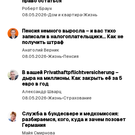
право остаться
Роберт Браун
08.05.2026
•
Дом и квартира
•
Жизнь
читать 4 мин.
Пенсия немного выросла – и вас тихо
записали в налогоплательщики... Как не
получить штраф
Анатолий Верник
08.05.2026
•
Жизнь
•
Пенсия
читать 4 мин.
В вашей Privathaftpflichtversicherung –
дыра на миллионы. Как закрыть её за 5
евро в год
Александр Шварц
08.05.2026
•
Жизнь
•
Страхование
читать 2 мин.
Служба в бундесвере и медкомиссия:
разбираемся, кого, куда и зачем позовет
Германия
Майя Смирнова