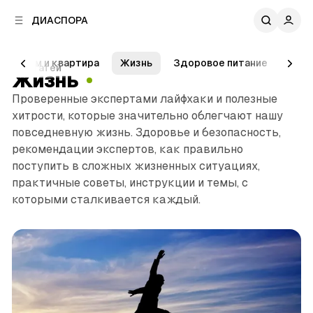
к
к
ДИАСПОРА
к
о
о
в
н
о
Дом и квартира
Жизнь
Здоровое питание
Здо
т
89 статей
й
Жизнь
е
п
н
Проверенные экспертами лайфхаки и полезные
а
т
хитрости, которые значительно облегчают нашу
н
у
е
повседневную жизнь. Здоровье и безопасность,
л
рекомендации экспертов, как правильно
и
поступить в сложных жизненных ситуациях,
практичные советы, инструкции и темы, с
которыми сталкивается каждый.