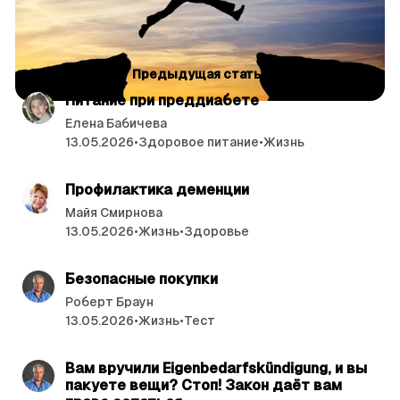
С
читать 2 мин.
Предыдущая статья
т
Питание при преддиабете
а
Елена Бабичева
т
13.05.2026
•
Здоровое питание
•
Жизнь
ь
читать 5 мин.
и
Профилактика деменции
Майя Смирнова
13.05.2026
•
Жизнь
•
Здоровье
читать 5 мин.
Безопасные покупки
Роберт Браун
13.05.2026
•
Жизнь
•
Тест
читать 4 мин.
Вам вручили Eigenbedarfskündigung, и вы
пакуете вещи? Стоп! Закон даёт вам