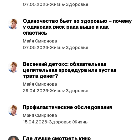
07.05.2026
•
Жизнь
•
Здоровье
читать 2 мин.
Одиночество бьет по здоровью – почему
у одиноких риск рака выше и как
спастись
Майя Смирнова
07.05.2026
•
Жизнь
•
Здоровье
читать 4 мин.
Весенний детокс: обязательная
целительная процедура или пустая
трата денег?
Майя Смирнова
29.04.2026
•
Жизнь
•
Здоровье
читать 5 мин.
Профилактические обследования
Майя Смирнова
15.04.2026
•
Здоровье
•
Жизнь
читать 6 мин.
Где лучше смотреть кино