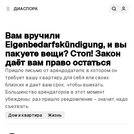
к
к
ДИАСПОРА
к
о
о
в
н
о
т
й
Вам вручили
е
п
н
Eigenbedarfskündigung, и вы
а
т
н
пакуете вещи? Стоп! Закон
у
е
даёт вам право остаться
л
и
Пришло письмо от арендодателя, в котором он
требует вашу квартиру для себя или своих
близких и дает вам срок, чтобы выехать.
Большинство арендаторов в этот момент
убеждены: раз пришло уведомление – значит, надо
съезжать.
Дом и квартира
Жизнь