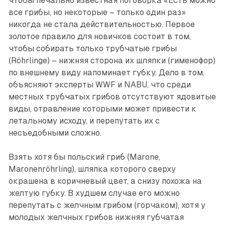
чтобы печально известная поговорка «Есть можно
все грибы, но некоторые – только один раз»
никогда не стала действительностью. Первое
золотое правило для новичков состоит в том,
чтобы собирать только трубчатые грибы
(Röhrlinge) – нижняя сторона их шляпки (гименофор)
по внешнему виду напоминает губку. Дело в том,
объясняют эксперты WWF и NABU, что среди
местных трубчатых грибов отсутствуют ядовитые
виды, отравление которыми может привести к
летальному исходу, и перепутать их с
несъедобными сложно.
Взять хотя бы польский гриб (Marone,
Maronenröhrling), шляпка которого сверху
окрашена в коричневый цвет, а снизу похожа на
желтую губку. В худшем случае его можно
перепутать с желчным грибом (горчаком), хотя у
молодых желчных грибов нижняя губчатая