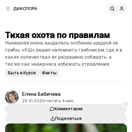
к
к
ДИАСПОРА
к
о
о
в
н
о
т
й
Тихая охота по правилам
е
п
н
Нынешняя осень выдалась особенно щедрой на
а
т
н
грибы. «КШ» решил напомнить грибникам, где и в
у
е
каких количествах их разрешено собирать, а
л
также как наверняка избежать отравления.
и
Быть в Курсе
Факты
Елена Бабичева
29.10.2025
•
читать 4 мин.
Комментарии
Поделиться