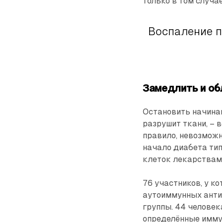
только в том случа
Воспаление п
Замедлить и об
Остановить начинаю
разрушит ткани, – 
правило, невозможн
начало диабета тип
клеток лекарствам
76 участников, у к
аутоиммунных анти
группы. 44 человек
определённые иммун