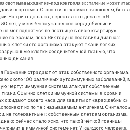
ая система выходит из-под контроля
 воспаление может ата
длый спортс­мен. С юности он занимался хоккеем, бегал
ии. Но три года назад перестал это делать: «Я
 80 лет, у меня были учащённое сердцебиение и
е не мог подняться по лестнице в свою квартиру».
ие по врачам, пока Виктору не поставили диаг­ноз:
ные клетки его организма атакуют ткани лёгких,
разрушенные клетки соединительной тканью, что
нению дыхания.
ия Германии страдают от атак собственного организма.
ено около 100 различных аутоиммунных заболеваний, 
щую черту: иммунная система атакует собственные
 ткани. Обычно клетки иммунной системы в крови и
ах ожидают своего часа для защиты от «враждебных»
аспознают их по так называемым антигенам. Считалось
и, не толерантные к собственным клеткам организма,
днако сейчас стало ясно, что такой чёткой границы
чужими» в иммунной системе нет. У каждого человека