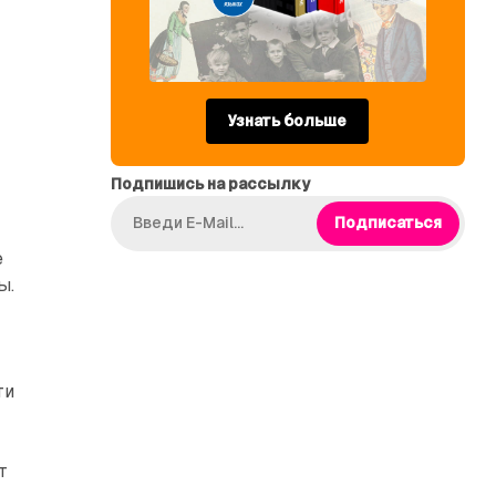
о
Узнать больше
Подпишись на рассылку
Подписаться
е
ы.
ти
т