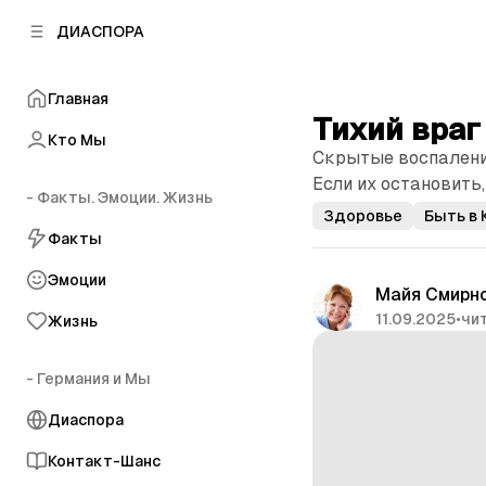
к
к
ДИАСПОРА
к
о
о
в
н
о
Главная
т
й
Тихий враг
е
п
Кто Мы
н
Скрытые воспаления
а
т
н
Если их остановить
у
- Факты. Эмоции. Жизнь
е
Здоровье
Быть в 
л
Факты
и
Эмоции
Майя Смирн
11.09.2025
•
чит
Жизнь
- Германия и Мы
Диаспора
Контакт-Шанс