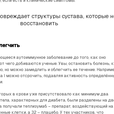
е, если есть и клинические симптомы.
овреждает структуры сустава, которые н
восстановить
легчить
щееся аутоиммунное заболевание до того, как оно
вот чего добиваются ученые. Увы, остановить болезнь, 
о, но можно замедлить и облегчить ее течение. Наприме
а I можно отсрочить, подавляя активность определённ
и.
оторых в крови уже присутствовало как минимум два
тела, характерных для диабета, были разделены на дв
а получали теплизумаб – препарат, воздействующий на
ные клетки, а 32 – плацебо. У тех участников, что