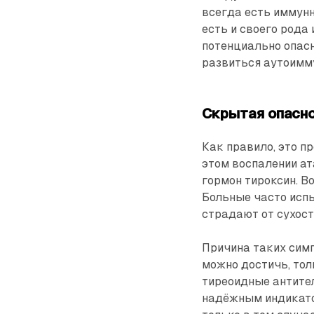
всегда есть иммунн
есть и своего рода
потенциально опасн
развиться аутоимм
Скрытая опасн
Как правило, это п
этом воспалении а
гормон тироксин. В
Больные часто испы
страдают от сухост
Причина таких симп
можно достичь, тол
тиреоидные антител
надёжным индикато