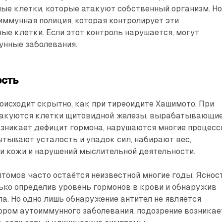
ые клетки, которые атакуют собственный организм. Н
 иммунная полиция, которая контролирует эти
ые клетки. Если этот контроль нарушается, могут
унные заболевания.
ость
роисходит скрытно, как при тиреоидите Хашимото. При
такуются клетки щитовидной железы, вырабатывающи
озникает дефицит гормона, нарушаются многие процесс
тывают усталость и упадок сил, набирают вес,
и кожи и нарушений мыслительной деятельности.
томов часто остаётся неизвестной многие годы. Яснос
ько определив уровень гормонов в крови и обнаружив
а. Но одно лишь обнаружение антител не является
ром аутоиммунного заболевания, подозрение возникае