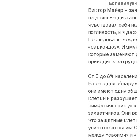
Если иммунн
Виктор Майер – зая
на длинные дистанц
чувствовал себя на
потливость, и я даж
Последовало хожден
«саркоидоз». Иммун
которые заменяют 
приводит к затруд
От 5 до 8% населен
На сегодня обнаруж
они имеют одну об
клетки и разрушает
лимфатических узл
захватчиков. Они р
что защитные клетк
уничтожаются им. О
между «своими» и «