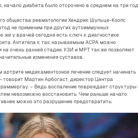
, начало диабета было отсрочено в среднем на три год
го общества ревматологии Хендрик Шульце-Коопс
метод не применим при других аутоиммунных
се же у врачей сегодня есть ключ к диагностике
рита. Антитела к так называемым ACPA можно
 на очень ранней стадии. УЗИ и МРТ также позволяют
начительные изменения суставов.
м артрите медикаментозное лечение следует начинать
– говорит Мартин Арбогаст, директор Центра
ераммергау. – Ведь воспаление повреждает структуры
атем невозможно восстановить. Чем раньше начато
тивнее можно это разрушение предотвратить.