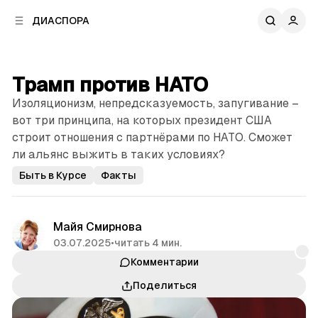
к
к
ДИАСПОРА
к
о
о
в
н
о
т
й
Трамп против НАТО
е
п
н
Изоляционизм, непредсказуемость, запугивание –
а
т
н
вот три принципа, на которых президент США
у
е
строит отношения с партнёрами по НАТО. Сможет
л
ли альянс выжить в таких условиях?
и
Быть в Курсе
Факты
Майя Смирнова
03.07.2025
•
читать 4 мин.
Комментарии
Поделиться