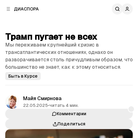
к
к
ДИАСПОРА
к
о
о
в
н
о
т
й
Трамп пугает не всех
е
п
н
Мы переживаем крупнейший кризис в
а
т
н
трансатлантических отношениях, однако он
у
е
разворачивается столь причудливым образом, что
л
большинство не знает, как к этому относиться.
и
Быть в Курсе
Майя Смирнова
22.05.2025
•
читать 4 мин.
Комментарии
Поделиться