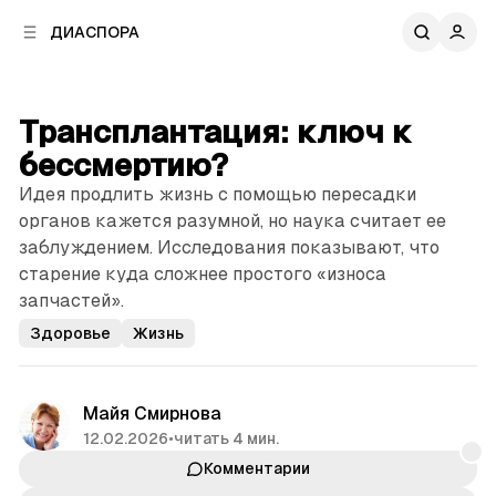
к
к
ДИАСПОРА
к
о
о
в
н
о
т
й
Трансплантация: ключ к
е
п
н
бессмертию?
а
т
н
Идея продлить жизнь с помощью пересадки
у
е
органов кажется разумной, но наука считает ее
л
заблуждением. Исследования показывают, что
и
старение куда сложнее простого «износа
запчастей».
Здоровье
Жизнь
Майя Смирнова
12.02.2026
•
читать 4 мин.
Комментарии