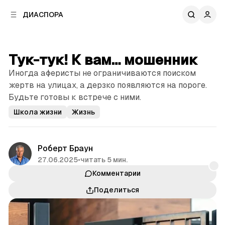
к
к
ДИАСПОРА
к
о
о
в
н
о
т
й
Тук-тук! К вам… мошенник
е
п
н
Иногда аферисты не ограничиваются поиском
а
т
н
жертв на улицах, а дерзко появляются на пороге.
у
е
Будьте готовы к встрече с ними.
л
Школа жизни
Жизнь
и
Роберт Браун
27.06.2025
•
читать 5 мин.
Комментарии
Поделиться