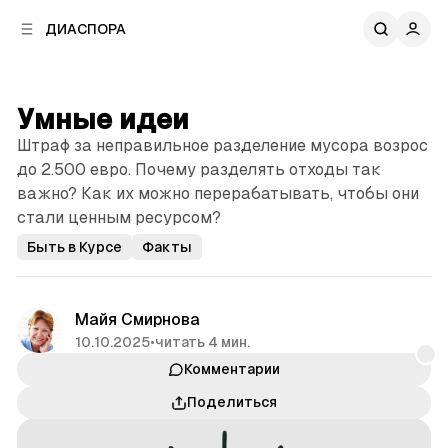
к
к
ДИАСПОРА
к
о
о
в
н
о
т
й
Умные идеи
е
п
н
Штраф за неправильное разделение мусора возрос
а
т
н
до 2.500 евро. Почему разделять отходы так
у
е
важно? Как их можно перерабатывать, чтобы они
л
стали ценным ресурсом?
и
Быть в Курсе
Факты
Майя Смирнова
10.10.2025
•
читать 4 мин.
Комментарии
Поделиться