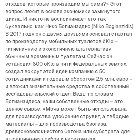
отходов, которые производим мы сами?» Этот
вопрос лежит в основе экономики замкнутого
цикла. И никто не воспринимает его так
буквально, как Нико Богианзидис (Niko Bogianzidis).
В 2017 году он с двумя друзьями основал стартап
по производству мобильных туалетов öKlo –
гигиеничную и экологичную альтернативу
обычным временным туалетам. Сейчас он
установил 800 öKlo в пяти федеральных землях,
создал вокруг этой идеи компанию с 50
сотрудниками и годовым оборотом 2,5 млн. евро –
и вложил значительные средства в собственный
исследовательский отдел. Ведь, по словам
Богианзидиса, наши собственные отходы – это
ценное сырье: «Моча может быть использована
для производства удобрения струвит, а твёрдые
материалы – для производства биогаза,
древесноволокнистого бетона или субстрата для
выращивания грибов и насекомых».