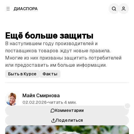
к
к
ДИАСПОРА
к
о
о
в
н
о
т
й
Ещё больше защиты
е
п
н
В наступившем году производителей и
а
т
н
поставщиков товаров ждут новые правила.
у
е
Многие из них призваны защитить потребителей
л
или предоставить им больше информации.
и
Быть в Курсе
Факты
Майя Смирнова
02.02.2026
•
читать 4 мин.
Комментарии
Поделиться