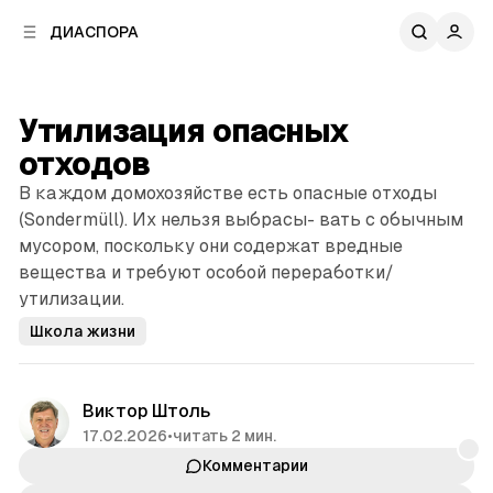
к
к
ДИАСПОРА
к
о
о
в
н
о
т
й
Утилизация опасных
е
п
н
отходов
а
т
н
В каждом домохозяйстве есть опасные отходы
у
е
(Sondermüll). Их нельзя выбрасы- вать с обычным
л
мусором, поскольку они содержат вредные
и
вещества и требуют особой переработки/
утилизации.
Школа жизни
Виктор Штоль
17.02.2026
•
читать 2 мин.
Комментарии