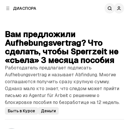
к
к
ДИАСПОРА
к
о
о
в
н
о
т
й
Вам предложили
е
п
н
Aufhebungsvertrag? Что
а
т
н
сделать, чтобы Sperrzeit не
у
е
«съела» 3 месяца пособия
л
и
Работодатель предлагает подписать
Aufhebungsvertrag и называет Abfindung. Многие
соглашаются получить сразу крупную сумму.
Однако мало кто знает, что следом может прийти
письмо из Agentur für Arbeit с решением о
блокировке пособия по безработице на 12 недель.
Быть в Курсе
Деньги