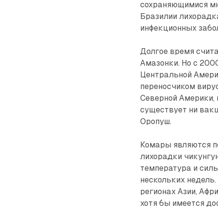
сохраняющимися мно
Бразилии лихорадк
инфекционных забол
Долгое время счита
Амазонки. Но с 200
Центральной Амери
переносчиком вирус
Северной Америки,
существует ни вак
Оропуш.
Комары являются п
лихорадки чикунгун
температура и силь
нескольких недель.
регионах Азии, Афр
хотя бы имеется до