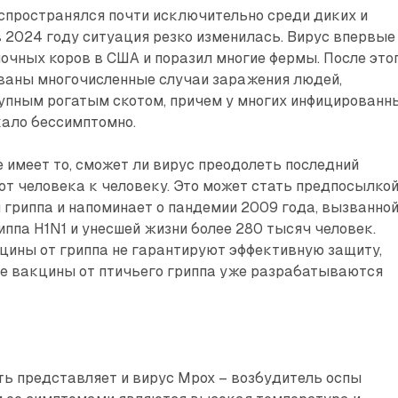
спространялся почти исключительно среди диких и
в 2024 году ситуация резко изменилась. Вирус впервые
очных коров в США и поразил многие фермы. После это
ваны многочисленные случаи заражения людей,
упным рогатым скотом, причем у многих инфицированн
кало бессимптомно.
имеет то, сможет ли вирус преодолеть последний
от человека к человеку. Это может стать предпосылко
 гриппа и напоминает о пандемии 2009 года, вызванно
иппа H1N1 и унесшей жизни более 280 тысяч человек.
цины от гриппа не гарантируют эффективную защиту,
е вакцины от птичьего гриппа уже разрабатываются
ь представляет и вирус Mpox – возбудитель оспы