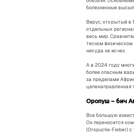
обезьян. Основным
болезненные высыпа
Вирус, открытый в 
отдельных регионах
весь мир. Сравните
тесном физическом 
никуда не исчез.
А в 2024 году мно
более опасным вари
за пределами Африк
целенаправленная т
Оропуш – бич А
Все бо́льшую извес
Он переносится ко
(Oropuche-Fieber) 