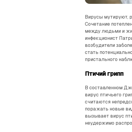
Вирусы мутируют, р
Сочетание потепле
между людьми и жив
инфекционист Патр
возбудители заболе
стать потенциально
пристального набл
Птичий грипп
В составленном Дж
вирус птичьего гри
считаются непредс
поражать новые ви
вызывает вирус пти
неудержимо распро