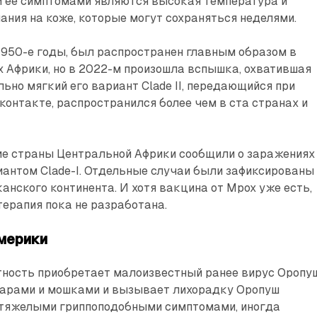
и ее симптомами являются высокая температура и
ния на коже, которые могут сохраняться неделями.
1950-е годы, был распространен главным образом в
 Африки, но в 2022-м произошла вспышка, охватившая
льно мягкий его вариант Clade II, передающийся при
контакте, распространился более чем в ста странах и
гие страны Центральной Африки сообщили о заражениях
антом Clade-I. Отдельные случаи были зафиксированы
анского континента. И хотя вакцина от Mpox уже есть,
ерапия пока не разработана.
мерики
тность приобретает малоизвестный ранее вирус Оропуш
марами и мошками и вызывает лихорадку Оропуш
с тяжелыми гриппоподобными симптомами, иногда