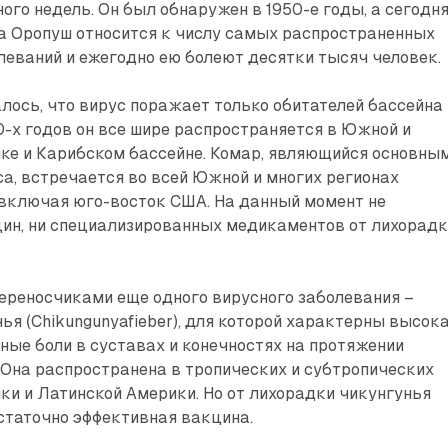
го недель. Он был обнаружен в 1950-е годы, а сегодня
а Оропуш относится к числу самых распространенных
еваний и ежегодно ею болеют десятки тысяч человек.
лось, что вирус поражает только обитателей бассейна
0-х годов он все шире распространяется в Южной и
ке и Карибском бассейне. Комар, являющийся основны
а, встречается во всей Южной и многих регионах
 включая юго-восток США. На данный момент не
цин, ни специализированных медикаментов от лихорад
ереносчиками еще одного вирусного заболевания –
ья (Chikungunyafieber), для которой характерны высок
ные боли в суставах и конечностях на протяжении
 Она распространена в тропических и субтропических
ики и Латинской Америки. Но от лихорадки чикунгунья
статочно эффективная вакцина.