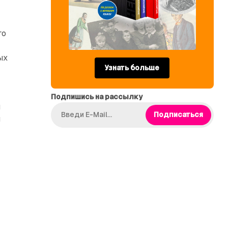
го
ых
Узнать больше
Подпишись на рассылку
й
Подписаться
й