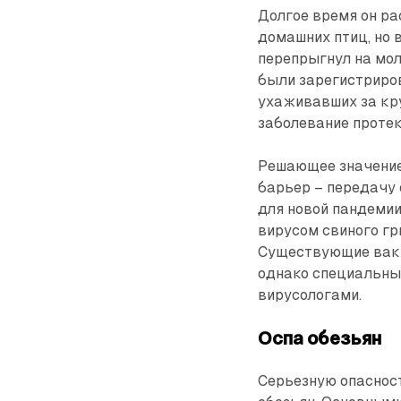
Долгое время он ра
домашних птиц, но 
перепрыгнул на мол
были зарегистриро
ухаживавших за кр
заболевание проте
Решающее значение 
барьер – передачу 
для новой пандемии
вирусом свиного гр
Существую­щие вак
однако специальны
вирусологами.
Оспа обезьян
Серьезную опасност