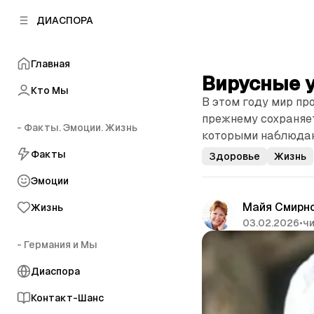
к
к
ДИАСПОРА
к
о
о
в
н
о
Главная
т
й
Вирусные 
е
п
Кто Мы
н
В этом году мир пр
а
т
н
прежнему сохраняет
у
- Факты. Эмоции. Жизнь
е
которыми наблюдаю
л
Факты
Здоровье
Жизнь
и
Эмоции
Майя Смирн
Жизнь
03.02.2026
•
чи
- Германия и Мы
Диаспора
Контакт-Шанс