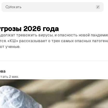
Искать
угрозы 2026 года
одолжат тревожить вирусы, и опасность новой пандеми
ся. «КШ» рассказывает о трех самых опасных патогена
т ученые.
ова
тать 2 мин.