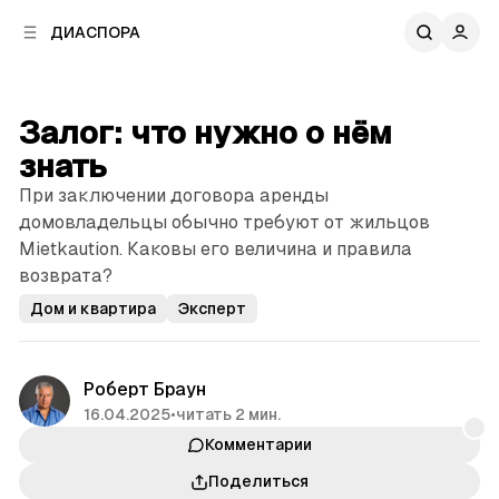
к
к
ДИАСПОРА
к
о
о
в
н
о
т
й
Залог: что нужно о нём
е
п
н
знать
а
т
н
При заключении договора аренды
у
е
домовладельцы обычно требуют от жильцов
л
Mietkaution. Каковы его величина и правила
и
возврата?
Дом и квартира
Эксперт
Роберт Браун
16.04.2025
•
читать 2 мин.
Комментарии
Поделиться