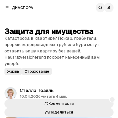
к
к
ДИАСПОРА
к
о
о
в
н
о
т
й
Защита для имущества
е
п
н
Катастрофа в квартире? Пожар, грабители,
а
т
н
прорыв водопроводных труб или буря могут
у
е
оставить вашу квартиру без вещей.
л
Hausratversicherung покроет нанесенный вам
и
ущерб.
Жизнь
Страхование
Стелла Пфайль
10.04.2026
•
читать 4 мин.
Комментарии
Поделиться