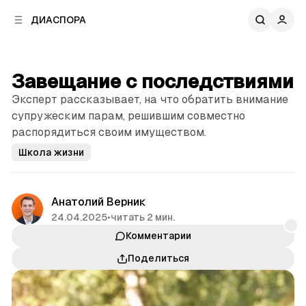
к
к
ДИАСПОРА
к
о
о
в
н
о
т
й
Завещание с последствиями
е
п
н
Эксперт рассказывает, на что обратить внимание
а
т
н
супружеским парам, решившим совместно
у
е
распорядиться своим имуществом.
л
Школа жизни
и
Анатолий Верник
24.04.2025
•
читать 2 мин.
Комментарии
Поделиться