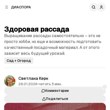
к
к
ДИАСПОРА
к
о
о
в
н
о
т
й
Здоровая рассада
е
п
н
Выращивание рассады самостоятельно – это не
а
т
н
просто хобби, но еще и возможность подготовить
у
е
качественный посадочный материал. А от этого
л
зависит весь будущий урожай.
и
Сад + Огород
Светлана Керн
28.01.2026
•
читать 5 мин.
Комментарии
Поделиться