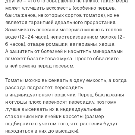
другие – что это совершенно не нужно. Такая мера
может улучшить всхожесть (особенно перцев,
баклажанов, некоторых сортов томатов), но не
является гарантией идеального прорастания.
Замачивать посевной материал можно в теп­лой
воде (12–24 часа), непастеризо­ванном молоке (2–
6 часов), отваре ромашки, валерианы, хвоща.
А защитить от болезней и насытить минералами
поможет базальтовая мука. Просто обваляйте
в ней семена перед посевом.
Томаты можно высеивать в одну емкость, а когда
рассада подрастет, пересадить
в индивидуальные горшочки. Перец, баклажаны
и огурцы плохо переносят пересадку, поэтому
лучше высеивать их в индивидуальные
стаканчики или ячейки кассеты (размер
подбирайте с учетом того, что растения будут
находиться в них до высадки).