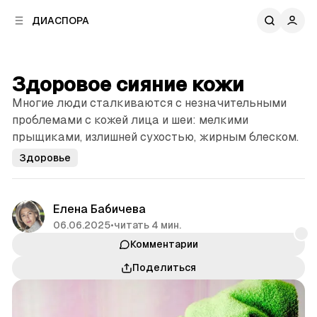
к
к
ДИАСПОРА
к
о
о
в
н
о
т
й
Здоровое сияние кожи
е
п
н
Многие люди сталкиваются с незначительными
а
т
н
проблемами с кожей лица и шеи: мелкими
у
е
прыщиками, излишней сухостью, жирным блеском.
л
Здоровье
и
Елена Бабичева
06.06.2025
•
читать 4 мин.
Комментарии
Поделиться