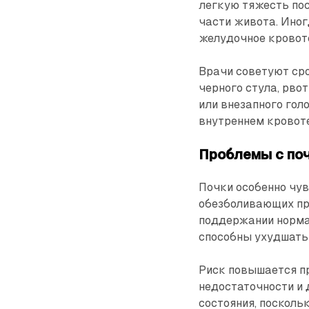
легкую тяжесть пос
части живота. Ино
желудочное кровот
Врачи советуют ср
черного стула, рво
или внезапного гол
внутреннем кровот
Проблемы с по
Почки особенно чу
обезболивающих пр
поддержании норма
способны ухудшать 
Риск повышается п
недостаточности и 
состояния, посколь