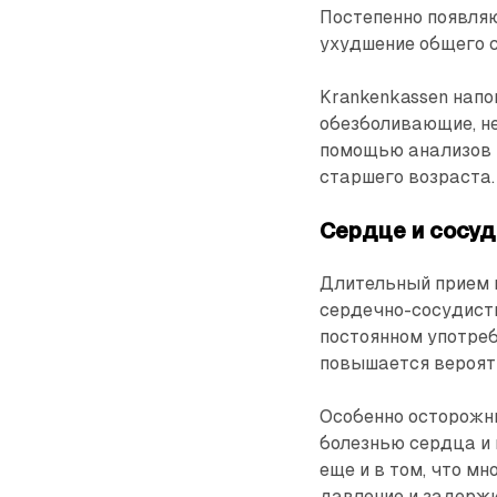
Постепенно появляю
ухудшение общего 
Krankenkassen нап
обезболивающие, н
помощью анализов к
старшего возраста.
Сердце и сосу
Длительный прием 
сердечно-сосудист
постоянном употреб
повышается вероят
Особенно осторожн
болезнью сердца и
еще и в том, что 
давление и задерж