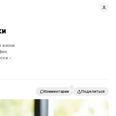
ки
й жизни
фен,
ски –
Комментарии
Поделиться