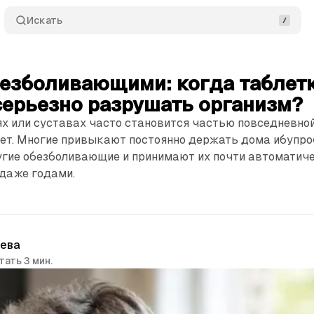
Искать
безболивающими: когда таблет
серьезно разрушать организм?
нях или суставах часто становится частью повседневно
лет. Многие привыкают постоянно держать дома ибупро
угие обезболивающие и принимают их почти автоматиче
 даже годами.
чева
тать 3 мин.