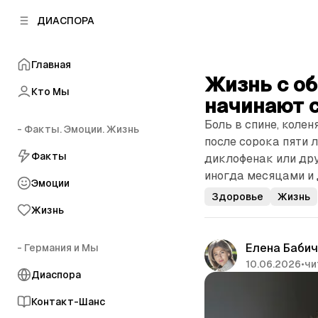
к
к
ДИАСПОРА
к
о
о
в
н
о
Главная
т
й
Жизнь с о
е
п
Кто Мы
н
начинают 
а
т
н
Боль в спине, коле
у
- Факты. Эмоции. Жизнь
е
после сорока пяти 
л
Факты
диклофенак или др
и
иногда месяцами и
Эмоции
Здоровье
Жизнь
Жизнь
Елена Баби
- Германия и Мы
10.06.2026
•
чи
Диаспора
Контакт-Шанс