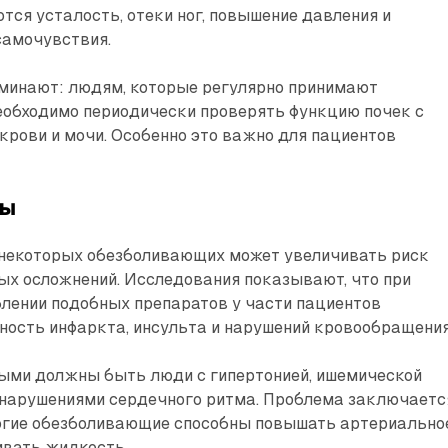
тся усталость, отеки ног, повышение давления и
самочувствия.
оминают: людям, которые регулярно принимают
еобходимо периодически проверять функцию почек с
рови и мочи. Особенно это важно для пациентов
ды
некоторых обезболивающих может увеличивать риск
ых осложнений. Исследования показывают, что при
лении подобных препаратов у части пациентов
ность инфаркта, инсульта и нарушений кровообращения
ыми должны быть люди с гипертонией, ишемической
 нарушениями сердечного ритма. Проблема заключаетс
многие обезболивающие способны повышать артериально
ивать жидкость.