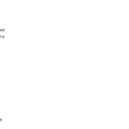
ии
те
я
.