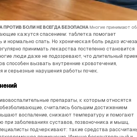
А ПРОТИВ БОЛИ НЕ ВСЕГДА БЕЗОПАСНА
 Многие принимают о
ающие кажутся спасением: таблетка помогает
ь и нормально спать. Но хроническая боль редко исчез
егулярно принимать лекарства постепенно становится
ногие люди даже не подозревают, что длительный прие
ов способен вызвать внутренние кровотечения,
я и серьезные нарушения работы почек.
нений
ивовоспалительные препараты, к которым относятся
 обезболивающие, считались большим достижением
ньшают воспаление, снижают температуру и помогают
ю при заболеваниях суставов, позвоночника и мышц.
пециалисты подчеркивают: такие средства рассчитан
атковременное применение. Именно бесконтрольный и