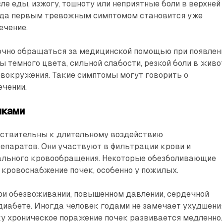
ле еды, изжогу, тошноту или неприятные боли в верхней
гда первым тревожным симптомом становится уже
ечение.
очно обращаться за медицинской помощью при появлен
ты темного цвета, сильной слабости, резкой боли в живо
овокружения. Такие симптомы могут говорить о
ечении.
чками
вствительны к длительному воздействию
епаратов. Они участвуют в фильтрации крови и
льного кровообращения. Некоторые обезболивающие
кровоснабжение почек, особенно у пожилых.
ри обезвоживании, повышенном давлении, сердечной
диабете. Иногда человек годами не замечает ухудшени
ку хроническое поражение почек развивается медленно