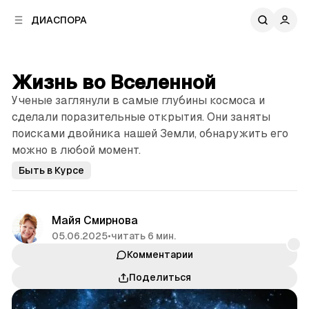
к
к
ДИАСПОРА
к
о
о
в
н
о
т
й
Жизнь во Вселенной
е
п
н
Ученые заглянули в самые глубины космоса и
а
т
н
сделали поразительные открытия. Они заняты
у
е
поисками двойника нашей Земли, обнаружить его
л
можно в любой момент.
и
Быть в Курсе
Майя Смирнова
05.06.2025
•
читать 6 мин.
Комментарии
Поделиться