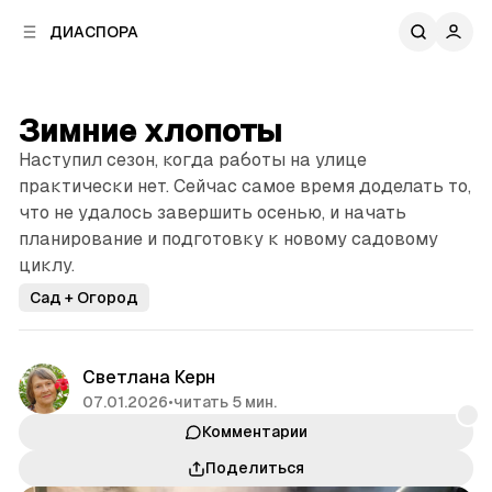
к
к
ДИАСПОРА
к
о
о
в
н
о
т
й
Зимние хлопоты
е
п
н
Наступил сезон, когда работы на улице
а
т
н
практически нет. Сейчас самое время доделать то,
у
е
что не удалось завершить осенью, и начать
л
планирование и подготовку к новому садовому
и
циклу.
Сад + Огород
Светлана Керн
07.01.2026
•
читать 5 мин.
Комментарии
Поделиться