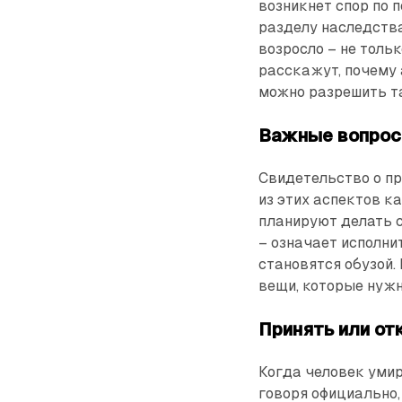
возникнет спор по 
разделу наследства
возросло – не толь
расскажут, почему
можно разрешить та
Важные вопро
Свидетельство о пр
из этих аспектов ка
планируют делать с
– означает исполни
становятся обузой.
вещи, которые нужн
Принять или от
Когда человек умир
говоря официально,