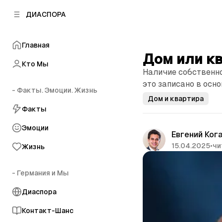
к
к
ДИАСПОРА
к
о
о
в
н
о
Главная
т
й
Дом или кв
е
п
Кто Мы
н
Наличие собственно
а
т
н
это записано в осн
у
- Факты. Эмоции. Жизнь
е
Дом и квартира
л
Факты
и
Эмоции
Евгений Ког
15.04.2025
•
чи
Жизнь
- Германия и Мы
Диаспора
Контакт-Шанс