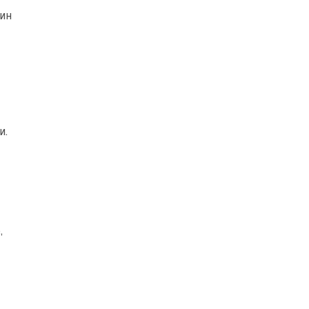
ин
и.
,