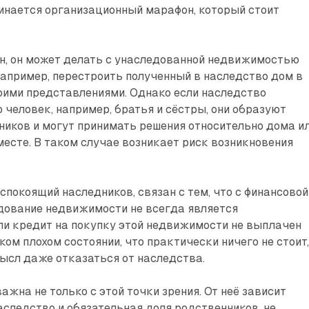
инается организационный марафон, который стоит
н, он может делать с унаследованной недвижимостью
 Например, перестроить полученный в наследство дом в
оими представлениями. Однако если наследство
 человек, например, братья и сёстры, они образуют
иков и могут принимать решения относительно дома и
есте. В таком случае возникает риск возникновения
еспокоящий наследников, связан с тем, что с финансовой
дование недвижимости не всегда является
ли кредит на покупку этой недвижимости не выплачен
ком плохом состоянии, что практически ничего не стоит
ысл даже отказаться от наследства.
ажна не только с этой точки зрения. От неё зависит
аследство и обязательная доля родственников, не