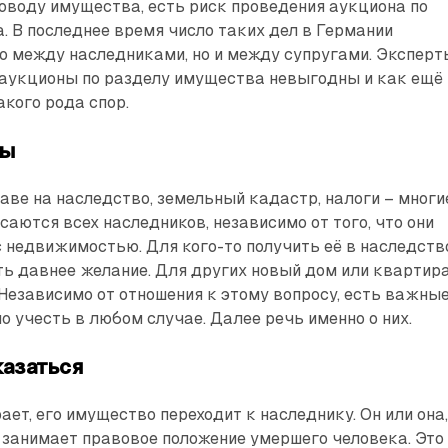
поводу имущества, есть риск проведения аукциона по
. В последнее время число таких дел в Германии
ко между наследниками, но и между супругами. Эксперт
 аукционы по разделу имущества невыгодны и как ещё
кого рода спор.
сы
аве на наследство, земельный кадастр, налоги – многи
саются всех наследников, независимо от того, что они
 недвижимостью. Для кого-то получить её в наследств
ть давнее желание. Для других новый дом или квартир
 Независимо от отношения к этому вопросу, есть важны
о учесть в любом случае. Далее речь именно о них.
казаться
ает, его имущество переходит к наследнику. Он или она
 занимает правовое положение умершего человека. Это