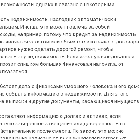
возможности, однако и связано с некоторыми
 есть недвижимость, наследник автоматически
ельцем. Иногда это может повлечь за собой
сходы, например, потому что кредит за недвижимость
на является залогом или объектом ипотечного договора
артире нужно сделать дорогой ремонт, чтобы
овать эту недвижимость. Если из-за унаследованной
розит слишком большая финансовая нагрузка, от
отказаться.
обстоят дела с финансами умершего человека и его дом
но собрать информацию о недвижимости. Для этого
ие выписки и другие документы, касающиеся имуществ
ставляют информацию о долгах и активах, если
ально заверенное завещание или доверенность на
ействительную после смерти. По закону это можно
завещание написано от руки (Bundesgerichtshof, Az