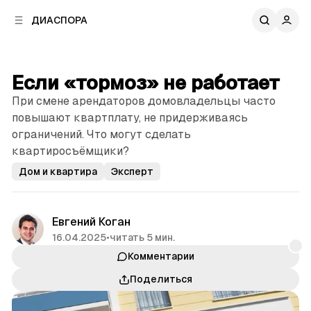
к
к
ДИАСПОРА
к
о
о
в
н
о
т
й
Если «тормоз» не работает
е
п
н
При смене арендаторов домовладельцы часто
а
т
н
повышают квартплату, не придерживаясь
у
е
ограничений. Что могут сделать
л
квартиросъёмщики?
и
Дом и квартира
Эксперт
Евгений Коган
16.04.2025
•
читать 5 мин.
Комментарии
Поделиться