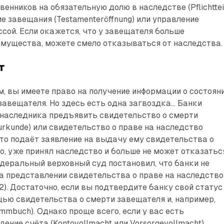
енников на обязательную долю в наследстве (Pflichtteil
е завещания (Testamenteröffnung) или управление
сой. Если окажется, что у завещателя больше
имущества, можете смело отказываться от наследства.
т
, вы имеете право на получение информации о состоян
завещателя. Но здесь есть одна загвоздка... Банки
 наследника предъявить свидетельство о смерти
urkunde) или свидетельство о праве на наследство
, кто подаёт заявление на выдачу ему свидетельства о
о, уже принял наследство и больше не может отказатьс
едеральный верховный суд постановил, что банки не
а представлении свидетельства о праве на наследство
/12). Достаточно, если вы подтвердите банку свой статус
ью свидетельства о смерти завещателя и, например,
mmbuch). Однако проще всего, если у вас есть
ение счёта (Kontovollmacht или Vorsorgevollmacht),