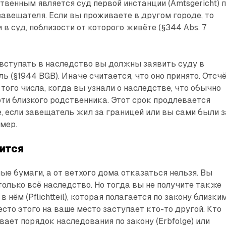
твенным является суд первой инстанции (Amtsgericht) 
авещателя. Если вы проживаете в другом городе, то
в суд, поблизости от которого живёте (§344 Abs. 7
вступать в наследство вы должны заявить суду в
ь (§1944 BGB). Иначе считается, что оно принято. Отсч
 того числа, когда вы узнали о наследстве, что обычно
ти близкого родственника. Этот срок продлевается
е, если завещатель жил за границей или вы сами были з
умер.
лится
ые бумаги, а от ветхого дома отказаться нельзя. Вы
только всё наследство. Но тогда вы не получите также
 нём (Pflichtteil), которая полагается по закону близки
сто этого на ваше место заступает кто-то другой. Кто
вает порядок наследования по закону (Erbfolge) или