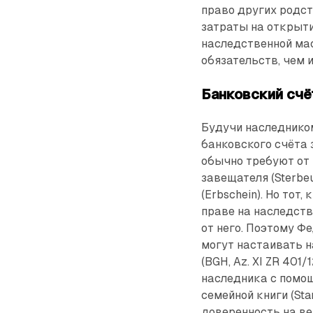
право других родств
затраты на открыти
наследственной мас
обязательств, чем 
Банковский счё
Будучи наследником
банковского счёта 
обычно требуют от
завещателя (Sterbe
(Erbschein). Но тот
праве на наследств
от него. Поэтому Ф
могут настаивать н
(BGH, Az. XI ZR 401
наследника с помощ
семейной книги (Sta
доверенность на вед