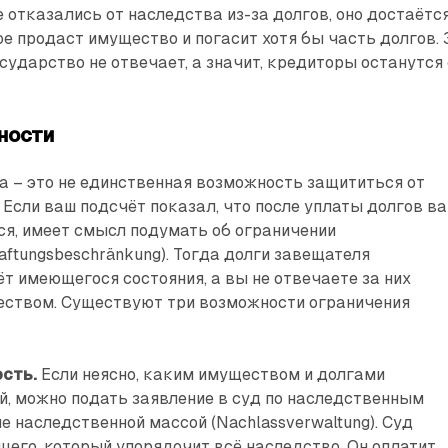
е отказались от наследства из-за долгов, оно достаётс
ое продаст имущество и погасит хотя бы часть долгов. 
сударство не отвечает, а значит, кредиторы останутся 
ности
а – это не единственная возможность защититься от
 Если ваш подсчёт показал, что после уплаты долгов в
ся, имеет смысл подумать об ограничении
aftungsbeschränkung). Тогда долги завещателя
т имеющегося состояния, а вы не отвечаете за них
ством. Существуют три возможности ограничения
сть.
Если неясно, каким имуществом и долгами
, можно подать заявление в суд по наследственным
е наследственной массой (Nachlassverwaltung). Суд
его, который упорядочит всё наследство. Он оплатит