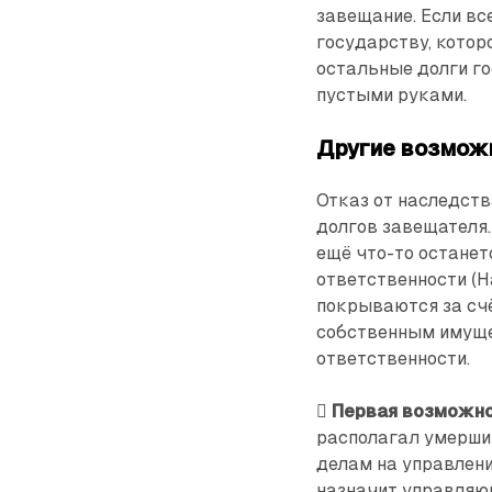
завещание. Если вс
государству, котор
остальные долги го
пустыми руками.
Другие возмож
Отказ от наследств
долгов завещателя.
ещё что-то останет
ответственности (H
покрываются за счё
собственным имуще
ответственности.

Первая возможно
располагал умерший
делам на управлени
назначит управляющ