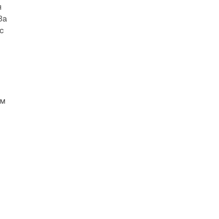
я
За
с
ам