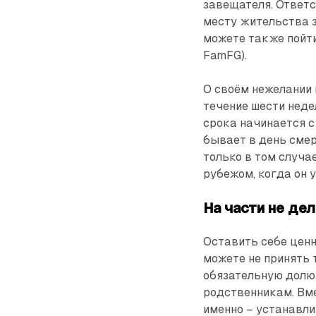
завещателя. Ответс
месту жительства з
можете также пойти 
FamFG).
О своём нежелании 
течение шести недел
срока начинается с
бывает в день смер
только в том случа
рубежом, когда он 
На части не де
Оставить себе ценн
можете не принять 
обязательную долю в
родственникам. Вме
именно – устанавли