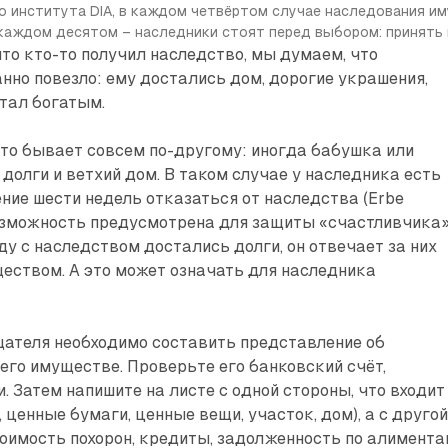
 института DIA, в каждом четвёртом случае наследования иму
каждом десятом – наследники стоят перед выбором: принять 
то кто-то получил наследство, мы думаем, что
нно повезло: ему достались дом, дорогие украшения,
стал богатым.
то бывает совсем по-другому: иногда бабушка или
долги и ветхий дом. В таком случае у наследника есть
ние шести недель отказаться от наследства (Erbe
возможность предусмотрена для защиты «счастливчика»
ду с наследством достались долги, он отвечает за них
еством. А это может означать для наследника
щателя необходимо составить представление об
его имуществе. Проверьте его банковский счёт,
. Затем напишите на листе с одной стороны, что входит
 ценные бумаги, ценные вещи, участок, дом), а с другой
тоимость похорон, кредиты, задолженность по алимента