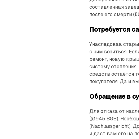
составленная завещ
после его смерти (üb
Потребуется са
Унаследовав старый
с ним возиться. Ес
ремонт, новую кры
систему отопления,
средств остаётся т
покупателя. Да и вы
Обращение в с
Для отказа от нас
(§1945 BGB). Необх
(Nachlassgericht).
и даст вам его на 