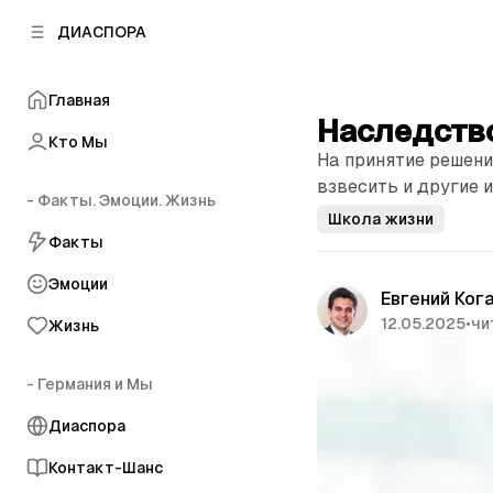
к
к
ДИАСПОРА
к
о
о
в
н
о
Главная
т
й
Наследство
е
п
Кто Мы
н
На принятие решени
а
т
н
взвесить и другие
у
- Факты. Эмоции. Жизнь
е
Школа жизни
л
Факты
и
Эмоции
Евгений Ког
12.05.2025
•
чи
Жизнь
- Германия и Мы
Диаспора
Контакт-Шанс