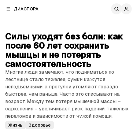
к
к
ДИАСПОРА
к
о
о
в
н
о
т
й
Силы уходят без боли: как
е
п
н
после 60 лет сохранить
а
т
н
мышцы и не потерять
у
е
самостоятельность
л
и
Многие люди замечают, что подниматься по
лестнице стало тяжелее, сумки кажутся
неподъёмными, а прогулки утомляют гораздо
быстрее, чем раньше. Часто это списывают на
возраст. Между тем потеря мышечной массы –
саркопения – увеличивает риск падений, тяжелых
переломов и зависимости от чужой помощи.
Жизнь
Здоровье